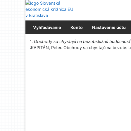
Prejsť na obsah
Prejsť na menu
Prehlásenie o webovej prístupnosti
Vyhľadávanie
Konto
Nastavenie účtu
Vytlačiť
1.
Obchody sa chystajú na bezobslužnú budúcnosť
:KAPITÁN, Peter. Obchody sa chystajú na bezobsluž