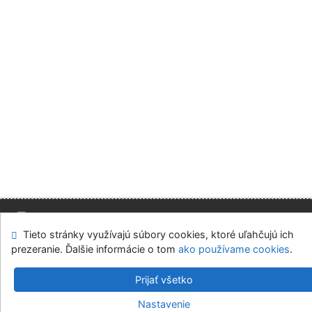
Tieto stránky využívajú súbory cookies, ktoré uľahčujú ich
Mapa stránok
Prístupnosť
Súkromie
prezeranie. Ďalšie informácie o tom
ako používame cookies
.
Modul OpenSearch
Napíšte nám
Nastavenie cookies
Prijať všetko
Slovenská ekonomická knižnica EU v Bratislave
Nastavenie
©1993-2026
IPAC
v.4.8.63a
-
Cosmotron Slovakia, s.r.o.