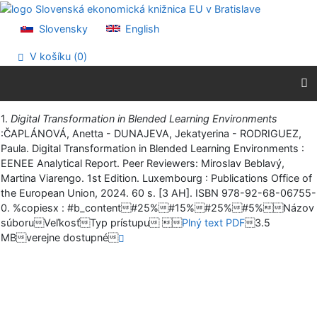
Prejsť na obsah
Prejsť na menu
Slovensky
English
Prehlásenie o webovej prístupnosti
V košíku (
0
)
Vytlačiť
1.
Digital Transformation in Blended Learning Environments
:ČAPLÁNOVÁ, Anetta - DUNAJEVA, Jekatyerina - RODRIGUEZ,
Paula. Digital Transformation in Blended Learning Environments :
EENEE Analytical Report. Peer Reviewers: Miroslav Beblavý,
Martina Viarengo. 1st Edition. Luxembourg : Publications Office of
the European Union, 2024. 60 s. [3 AH]. ISBN 978-92-68-06755-
0. %copiesx : #b_content#25%#15%#25%#5%Názov
súboruVeľkosťTyp prístupu 
Plný text PDF
3.5
MBverejne dostupné