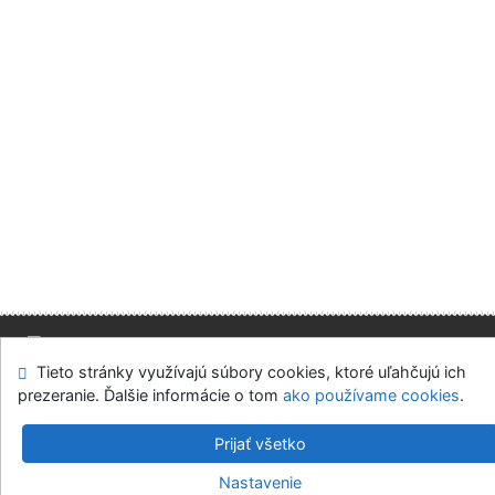
Tieto stránky využívajú súbory cookies, ktoré uľahčujú ich
Mapa stránok
Prístupnosť
Súkromie
prezeranie. Ďalšie informácie o tom
ako používame cookies
.
Modul OpenSearch
Napíšte nám
Nastavenie cookies
Prijať všetko
Slovenská ekonomická knižnica EU v Bratislave
Nastavenie
©1993-2026
IPAC
v.4.8.63a
-
Cosmotron Slovakia, s.r.o.