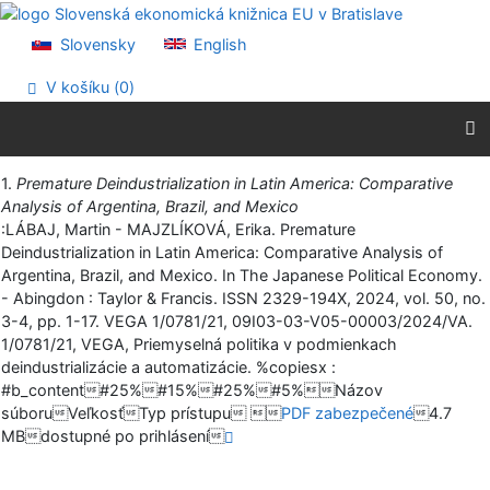
Prejsť na obsah
Prejsť na menu
Slovensky
English
Prehlásenie o webovej prístupnosti
V košíku (
0
)
Vytlačiť
1.
Premature Deindustrialization in Latin America: Comparative
Analysis of Argentina, Brazil, and Mexico
:LÁBAJ, Martin - MAJZLÍKOVÁ, Erika. Premature
Deindustrialization in Latin America: Comparative Analysis of
Argentina, Brazil, and Mexico. In The Japanese Political Economy.
- Abingdon : Taylor & Francis. ISSN 2329-194X, 2024, vol. 50, no.
3-4, pp. 1-17. VEGA 1/0781/21, 09I03-03-V05-00003/2024/VA.
1/0781/21, VEGA, Priemyselná politika v podmienkach
deindustrializácie a automatizácie. %copiesx :
#b_content#25%#15%#25%#5%Názov
súboruVeľkosťTyp prístupu 
PDF zabezpečené
4.7
MBdostupné po prihlásení