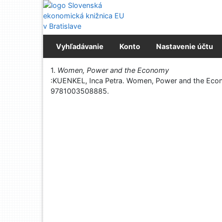
Prejsť na obsah
Prejsť na menu
Prehlásenie o webovej prístupnosti
Vyhľadávanie
Konto
Nastavenie účtu
Vytlačiť
1.
Women, Power and the Economy
:KUENKEL, Inca Petra. Women, Power and the Econom
9781003508885.