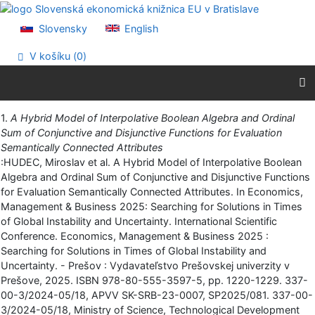
Prejsť na obsah
Prejsť na menu
Slovensky
English
Prehlásenie o webovej prístupnosti
V košíku (
0
)
Vytlačiť
1.
A Hybrid Model of Interpolative Boolean Algebra and Ordinal
Sum of Conjunctive and Disjunctive Functions for Evaluation
Semantically Connected Attributes
:HUDEC, Miroslav et al. A Hybrid Model of Interpolative Boolean
Algebra and Ordinal Sum of Conjunctive and Disjunctive Functions
for Evaluation Semantically Connected Attributes. In Economics,
Management & Business 2025: Searching for Solutions in Times
of Global Instability and Uncertainty. International Scientific
Conference. Economics, Management & Business 2025 :
Searching for Solutions in Times of Global Instability and
Uncertainty. - Prešov : Vydavateľstvo Prešovskej univerzity v
Prešove, 2025. ISBN 978-80-555-3597-5, pp. 1220-1229. 337-
00-3/2024-05/18, APVV SK-SRB-23-0007, SP2025/081. 337-00-
3/2024-05/18, Ministry of Science, Technological Development