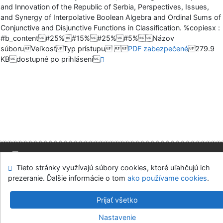
and Innovation of the Republic of Serbia, Perspectives, Issues,
and Synergy of Interpolative Boolean Algebra and Ordinal Sums of
Conjunctive and Disjunctive Functions in Classification. %copiesx :
#b_content#25%#15%#25%#5%Názov
súboruVeľkosťTyp prístupu 
PDF zabezpečené
279.9
KBdostupné po prihlásení
Tieto stránky využívajú súbory cookies, ktoré uľahčujú ich
Mapa stránok
Prístupnosť
Súkromie
prezeranie. Ďalšie informácie o tom
ako používame cookies
.
Modul OpenSearch
Napíšte nám
Nastavenie cookies
Prijať všetko
Slovenská ekonomická knižnica EU v Bratislave
Nastavenie
©1993-2026
IPAC
v.4.8.63a
-
Cosmotron Slovakia, s.r.o.