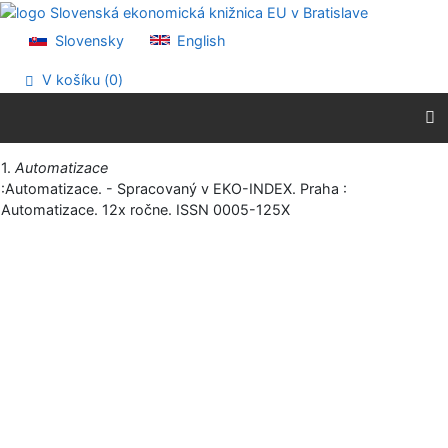
Prejsť na obsah
Prejsť na menu
Slovensky
English
Prehlásenie o webovej prístupnosti
V košíku (
0
)
Vytlačiť
1.
Automatizace
:Automatizace. - Spracovaný v EKO-INDEX. Praha :
Automatizace. 12x ročne. ISSN 0005-125X