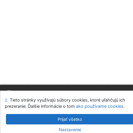
Tieto stránky využívajú súbory cookies, ktoré uľahčujú ich
Mapa stránok
Prístupnosť
Súkromie
prezeranie. Ďalšie informácie o tom
ako používame cookies
.
Modul OpenSearch
Napíšte nám
Nastavenie cookies
Prijať všetko
Slovenská ekonomická knižnica EU v Bratislave
Nastavenie
©1993-2026
IPAC
v.4.8.63a
-
Cosmotron Slovakia, s.r.o.