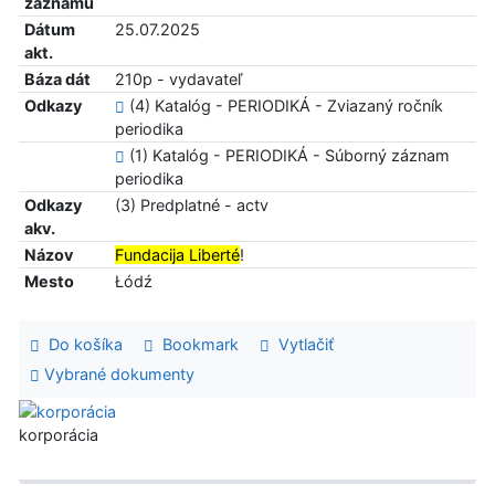
záznamu
Dátum
25.07.2025
akt.
Báza dát
210p - vydavateľ
Odkazy
(4) Katalóg - PERIODIKÁ - Zviazaný ročník
periodika
(1) Katalóg - PERIODIKÁ - Súborný záznam
periodika
Odkazy
(3) Predplatné - actv
akv.
Názov
Fundacija Liberté
!
Mesto
Łódź
Do košíka
Bookmark
Vytlačiť
Vybrané dokumenty
korporácia