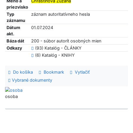
Meno a
Chrastinová Zuzana
priezvisko
Typ
záznam autoritatívneho hesla
záznamu
Dátum
01.07.2024
akt.
Báza dát
200 - súbor autorít osobných mien
Odkazy
(93) Katalóg - ČLÁNKY
(6) Katalóg - KNIHY
Do košíka
Bookmark
Vytlačiť
Vybrané dokumenty
osoba