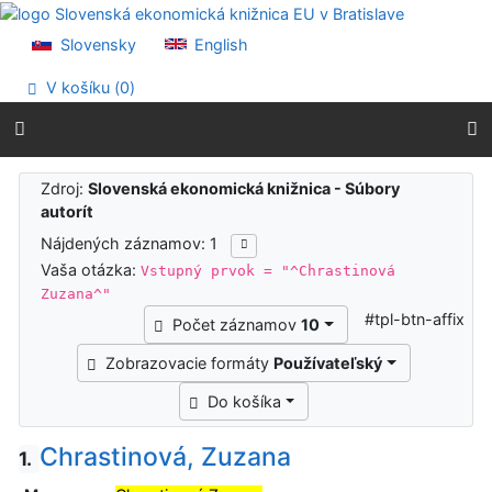
Prejsť na obsah
Prejsť na menu
Slovensky
English
Prehlásenie o webovej prístupnosti
V košíku (
0
)
Výsledky vyhľadávania
Zdroj:
Slovenská ekonomická knižnica - Súbory
autorít
Nájdených záznamov: 1
Vaša otázka:
Vstupný prvok = "^Chrastinová
Zuzana^"
#tpl-btn-affix
Počet záznamov
10
Zobrazovacie formáty
Používateľský
Do košíka
Chrastinová, Zuzana
1.