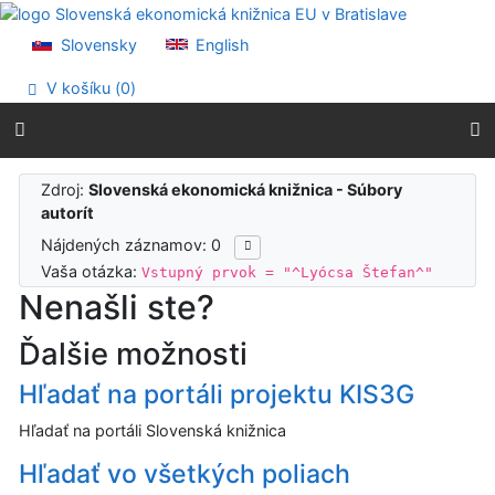
Prejsť na obsah
Prejsť na menu
Slovensky
English
Prehlásenie o webovej prístupnosti
V košíku (
0
)
Výsledky vyhľadávania
Zdroj:
Slovenská ekonomická knižnica - Súbory
autorít
Nájdených záznamov: 0
Vaša otázka:
Vstupný prvok = "^Lyócsa Štefan^"
Nenašli ste?
Ďalšie možnosti
Hľadať na portáli projektu KIS3G
Hľadať na portáli Slovenská knižnica
Hľadať vo všetkých poliach