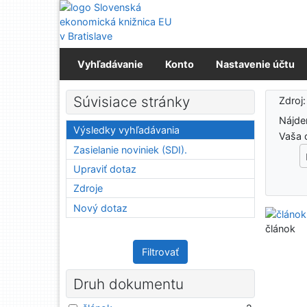
Prejsť na obsah
Prejsť na menu
Prehlásenie o webovej prístupnosti
Vyhľadávanie
Konto
Nastavenie účtu
Výs
Súvisiace stránky
Zdroj
Nájd
Výsledky vyhľadávania
Vaša 
Zasielanie noviniek (SDI).
Upraviť dotaz
Zdroje
Nový dotaz
článok
Filtrovať
Druh dokumentu