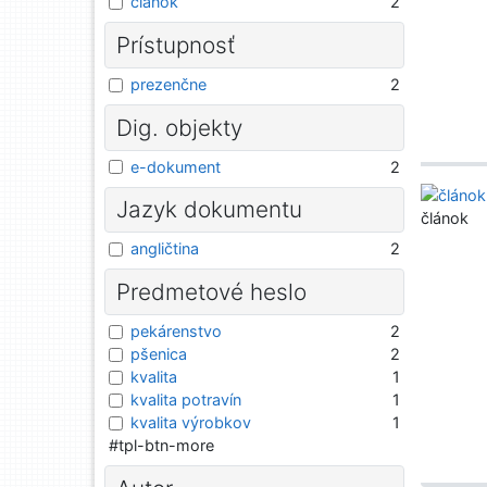
článok
2
Prístupnosť
prezenčne
2
Dig. objekty
e-dokument
2
Jazyk dokumentu
článok
angličtina
2
Predmetové heslo
pekárenstvo
2
pšenica
2
kvalita
1
kvalita potravín
1
kvalita výrobkov
1
#tpl-btn-more