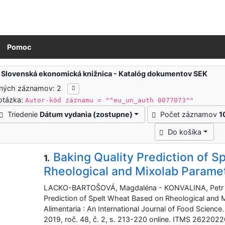
Pomoc
ledky vyhľadávania
:
Slovenská ekonomická knižnica - Katalóg dokumentov SEK
ených záznamov: 2
otázka:
Autor-kód záznamu = "^eu_un_auth 0077073^"
Triedenie
Dátum vydania (zostupne)
Počet záznamov
1
Do košíka
Baking Quality Prediction of 
1.
Rheological and Mixolab Parame
LACKO-BARTOŠOVÁ, Magdaléna - KONVALINA, Petr -
Prediction of Spelt Wheat Based on Rheological and 
Alimentaria : An International Journal of Food Scien
2019, roč. 48, č. 2, s. 213-220 online. ITMS 262202