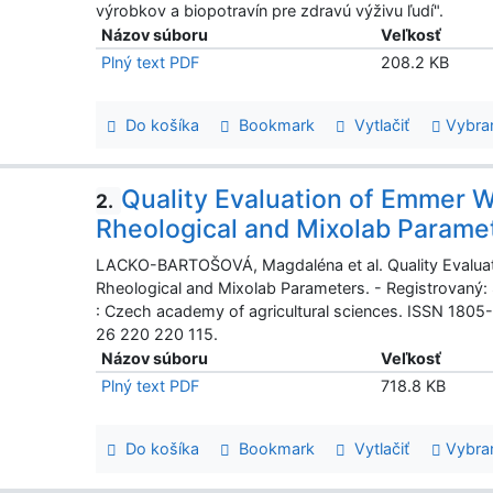
výrobkov a biopotravín pre zdravú výživu ľudí".
Názov súboru
Veľkosť
Plný text PDF
208.2 KB
Do košíka
Bookmark
Vytlačiť
Vybra
Quality Evaluation of Emmer 
2.
Rheological and Mixolab Parame
LACKO-BARTOŠOVÁ, Magdaléna et al. Quality Evalu
Rheological and Mixolab Parameters. - Registrovaný:
: Czech academy of agricultural sciences. ISSN 1805-9
26 220 220 115.
Názov súboru
Veľkosť
Plný text PDF
718.8 KB
Do košíka
Bookmark
Vytlačiť
Vybra