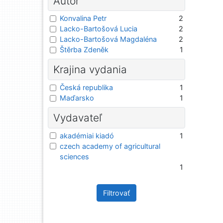
Autor
Konvalina Petr
2
Lacko-Bartošová Lucia
2
Lacko-Bartošová Magdaléna
2
Štěrba Zdeněk
1
Krajina vydania
Česká republika
1
Maďarsko
1
Vydavateľ
akadémiai kiadó
1
czech academy of agricultural
sciences
1
Filtrovať