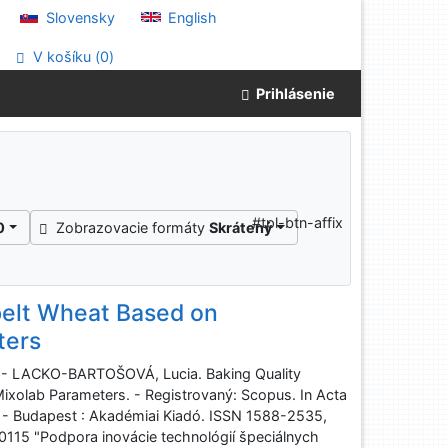
Slovensky
English
V košíku (
0
)
Prihlásenie
#tpl-btn-affix
0
Zobrazovacie formáty
Skrátený
Spelt Wheat Based on
ters
 LACKO-BARTOŠOVÁ, Lucia. Baking Quality
Mixolab Parameters. - Registrovaný: Scopus. In Acta
ce. - Budapest : Akadémiai Kiadó. ISSN 1588-2535,
20115 "Podpora inovácie technológií špeciálnych