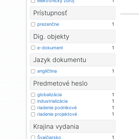
elektronický zdroj
1
Prístupnosť
prezenčne
1
Dig. objekty
e-dokument
1
Jazyk dokumentu
angličtina
1
Predmetové heslo
globalizácia
1
industrializácia
1
riadenie podnikové
1
riadenie projektové
1
Krajina vydania
Švajčiarsko
1