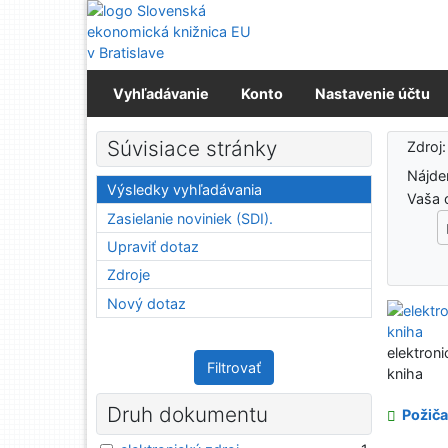
Prejsť na obsah
Prejsť na menu
Prehlásenie o webovej prístupnosti
Vyhľadávanie
Konto
Nastavenie účtu
Výs
Súvisiace stránky
Zdroj
Nájd
Výsledky vyhľadávania
Vaša 
Zasielanie noviniek (SDI).
Upraviť dotaz
Zdroje
Nový dotaz
elektroni
Filtrovať
kniha
Druh dokumentu
Požiča