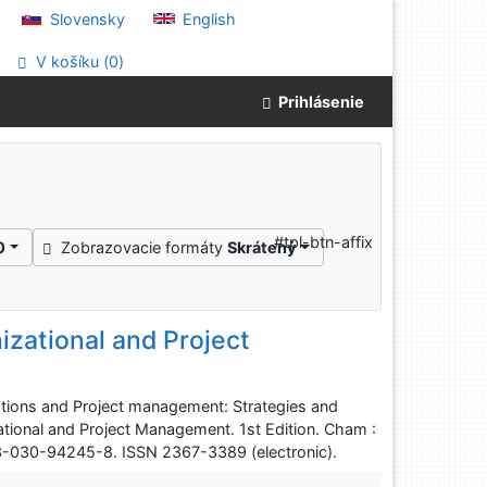
Slovensky
English
V košíku (
0
)
Prihlásenie
#tpl-btn-affix
0
Zobrazovacie formáty
Skrátený
izational and Project
rations and Project management: Strategies and
ational and Project Management. 1st Edition. Cham :
-3-030-94245-8. ISSN 2367-3389 (electronic).