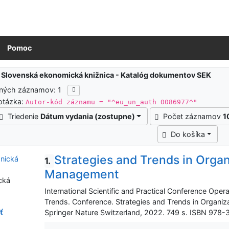
Pomoc
ledky vyhľadávania
:
Slovenská ekonomická knižnica - Katalóg dokumentov SEK
ených záznamov: 1
otázka:
Autor-kód záznamu = "^eu_un_auth 0086977^"
Triedenie
Dátum vydania (zostupne)
Počet záznamov
1
Do košíka
Strategies and Trends in Organ
1.
Management
cká
International Scientific and Practical Conference Ope
Trends. Conference. Strategies and Trends in Organiz
ť
Springer Nature Switzerland, 2022. 749 s. ISBN 978