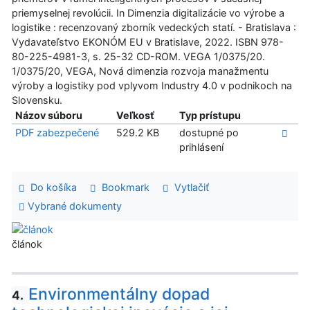
priemyselnej revolúcii. In Dimenzia digitalizácie vo výrobe a
logistike : recenzovaný zborník vedeckých statí. - Bratislava :
Vydavateľstvo EKONÓM EU v Bratislave, 2022. ISBN 978-
80-225-4981-3, s. 25-32 CD-ROM. VEGA 1/0375/20.
1/0375/20, VEGA, Nová dimenzia rozvoja manažmentu
výroby a logistiky pod vplyvom Industry 4.0 v podnikoch na
Slovensku.
Názov súboru
Veľkosť
Typ prístupu
PDF zabezpečené
529.2 KB
dostupné po
prihlásení
Do košíka
Bookmark
Vytlačiť
Vybrané dokumenty
článok
Environmentálny dopad
4.