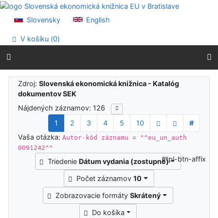
Prejsť na obsah
Prejsť na menu
Slovensky
English
Prehlásenie o webovej prístupnosti
V košíku (
0
)
Výsledky vyhľadávania
Zdroj:
Slovenská ekonomická knižnica - Katalóg
dokumentov SEK
Nájdených záznamov: 126
1
2
3
4
5
10
#
Vaša otázka:
Autor-kód záznamu = "^eu_un_auth
0091242^"
#tpl-btn-affix
Triedenie
Dátum vydania (zostupne)
Počet záznamov
10
Zobrazovacie formáty
Skrátený
Do košíka