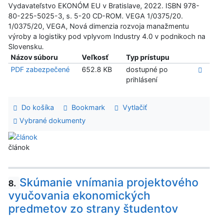
Vydavateľstvo EKONÓM EU v Bratislave, 2022. ISBN 978-
80-225-5025-3, s. 5-20 CD-ROM. VEGA 1/0375/20.
1/0375/20, VEGA, Nová dimenzia rozvoja manažmentu
výroby a logistiky pod vplyvom Industry 4.0 v podnikoch na
Slovensku.
Názov súboru
Veľkosť
Typ prístupu
PDF zabezpečené
652.8 KB
dostupné po
prihlásení
Do košíka
Bookmark
Vytlačiť
Vybrané dokumenty
článok
Skúmanie vnímania projektového
8.
vyučovania ekonomických
predmetov zo strany študentov