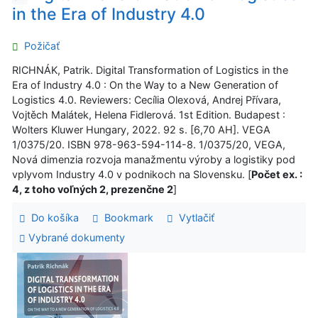
in the Era of Industry 4.0
Požičať
RICHNÁK, Patrik. Digital Transformation of Logistics in the
Era of Industry 4.0 : On the Way to a New Generation of
Logistics 4.0. Reviewers: Cecília Olexová, Andrej Přívara,
Vojtěch Malátek, Helena Fidlerová. 1st Edition. Budapest :
Wolters Kluwer Hungary, 2022. 92 s. [6,70 AH]. VEGA
1/0375/20. ISBN 978-963-594-114-8. 1/0375/20, VEGA,
Nová dimenzia rozvoja manažmentu výroby a logistiky pod
vplyvom Industry 4.0 v podnikoch na Slovensku. [
Počet ex. :
4, z toho voľných 2, prezenčne 2
]
Do košíka
Bookmark
Vytlačiť
Vybrané dokumenty