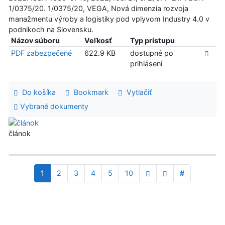
1/0375/20. 1/0375/20, VEGA, Nová dimenzia rozvoja
manažmentu výroby a logistiky pod vplyvom Industry 4.0 v
podnikoch na Slovensku.
Názov súboru
Veľkosť
Typ prístupu
PDF zabezpečené
622.9 KB
dostupné po
prihlásení
Do košíka
Bookmark
Vytlačiť
Vybrané dokumenty
článok
1
2
3
4
5
10
#