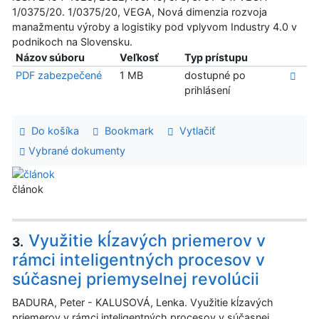
1/0375/20. 1/0375/20, VEGA, Nová dimenzia rozvoja
manažmentu výroby a logistiky pod vplyvom Industry 4.0 v
podnikoch na Slovensku.
Názov súboru
Veľkosť
Typ prístupu
PDF zabezpečené
1 MB
dostupné po
prihlásení
Do košíka
Bookmark
Vytlačiť
Vybrané dokumenty
článok
Využitie kĺzavých priemerov v
3.
rámci inteligentných procesov v
súčasnej priemyselnej revolúcii
BADURA, Peter - KALUSOVÁ, Lenka. Využitie kĺzavých
priemerov v rámci inteligentných procesov v súčasnej