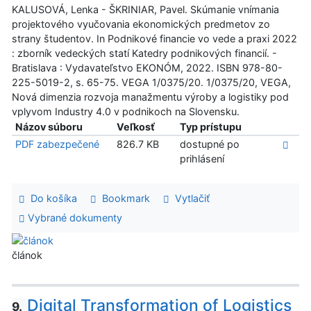
KALUSOVÁ, Lenka - ŠKRINIAR, Pavel. Skúmanie vnímania
projektového vyučovania ekonomických predmetov zo
strany študentov. In Podnikové financie vo vede a praxi 2022
: zborník vedeckých statí Katedry podnikových financií. -
Bratislava : Vydavateľstvo EKONÓM, 2022. ISBN 978-80-
225-5019-2, s. 65-75. VEGA 1/0375/20. 1/0375/20, VEGA,
Nová dimenzia rozvoja manažmentu výroby a logistiky pod
vplyvom Industry 4.0 v podnikoch na Slovensku.
Názov súboru
Veľkosť
Typ prístupu
PDF zabezpečené
826.7 KB
dostupné po
prihlásení
Do košíka
Bookmark
Vytlačiť
Vybrané dokumenty
článok
Digital Transformation of Logistics
9.