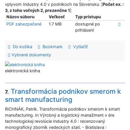
vplyvom Industry 4.0 v podnikoch na Slovensku. [
Počet ex. :
3, z toho voľných 2, prezenčne 1
]
Názov súboru
Veľkosť
Typ prístupu
PDF zabezpečené
1.7 MB
dostupné po
prihlásení
Do košíka
Bookmark
Vytlačiť
Vybrané dokumenty
elektronická kniha
Transformácia podnikov smerom k
7.
smart manufacturing
RICHNÁK, Patrik. Transformácia podnikov smerom k smart
manufacturing. In Výrobný a logistický manažment v ére
technologickej revolúcie Industry 4.0 : recenzovaný
monografický zborník vedeckých statí. - Bratislava :