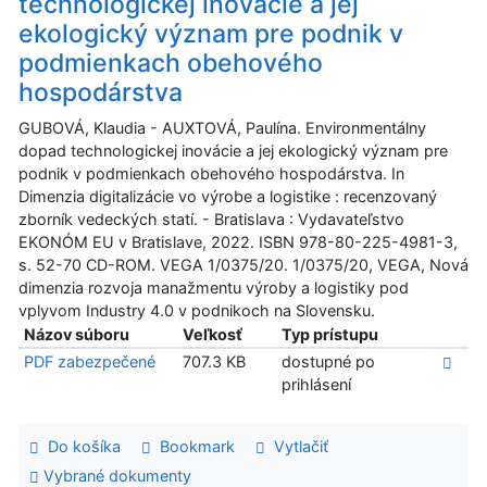
technologickej inovácie a jej
ekologický význam pre podnik v
podmienkach obehového
hospodárstva
GUBOVÁ, Klaudia - AUXTOVÁ, Paulína. Environmentálny
dopad technologickej inovácie a jej ekologický význam pre
podnik v podmienkach obehového hospodárstva. In
Dimenzia digitalizácie vo výrobe a logistike : recenzovaný
zborník vedeckých statí. - Bratislava : Vydavateľstvo
EKONÓM EU v Bratislave, 2022. ISBN 978-80-225-4981-3,
s. 52-70 CD-ROM. VEGA 1/0375/20. 1/0375/20, VEGA, Nová
dimenzia rozvoja manažmentu výroby a logistiky pod
vplyvom Industry 4.0 v podnikoch na Slovensku.
Názov súboru
Veľkosť
Typ prístupu
PDF zabezpečené
707.3 KB
dostupné po
prihlásení
Do košíka
Bookmark
Vytlačiť
Vybrané dokumenty