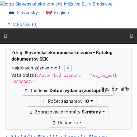
Prejsť na obsah
Prejsť na menu
Slovensky
English
Prehlásenie o webovej prístupnosti
V košíku (
0
)
Výsledky vyhľadávania
Zdroj:
Slovenská ekonomická knižnica - Katalóg
dokumentov SEK
Nájdených záznamov: 1
Vaša otázka:
Autor-kód záznamu = "^eu_un_auth
p0038887^"
#tpl-btn-affix
Triedenie
Dátum vydania (zostupne)
Počet záznamov
10
Zobrazovacie formáty
Skrátený
Do košíka