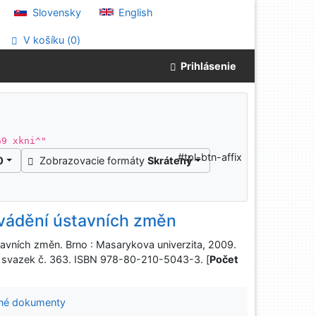
Slovensky
English
V košíku (
0
)
Prihlásenie
69 xkni^"
#tpl-btn-affix
0
Zobrazovacie formáty
Skrátený
ovádění ústavních změn
tavních změn. Brno : Masarykova univerzita, 2009.
y, svazek č. 363. ISBN 978-80-210-5043-3. [
Počet
né dokumenty