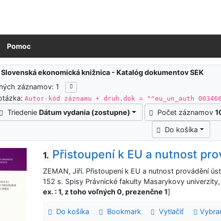
Pomoc
ledky vyhľadávania
:
Slovenská ekonomická knižnica - Katalóg dokumentov SEK
ených záznamov: 1
otázka:
Autor-kód záznamu + druh.dok = "^eu_un_auth 00346
Triedenie
Dátum vydania (zostupne)
Počet záznamov
1
Do košíka
Přistoupení k EU a nutnost pr
1.
ZEMAN, Jiří. Přistoupení k EU a nutnost provádění ús
152 s. Spisy Právnické fakulty Masarykovy univerzit
ex. : 1, z toho voľných 0, prezenčne 1
]
Do košíka
Bookmark
Vytlačiť
Vybra