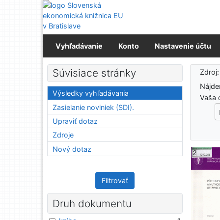
Prejsť na obsah
Prejsť na menu
Prehlásenie o webovej prístupnosti
Vyhľadávanie
Konto
Nastavenie účtu
Výs
Súvisiace stránky
Zdroj
Nájd
Výsledky vyhľadávania
Vaša 
Zasielanie noviniek (SDI).
Upraviť dotaz
Zdroje
Nový dotaz
Filtrovať
Druh dokumentu