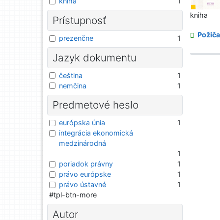
kniha
1
kniha
Prístupnosť
Požiča
prezenčne
1
Jazyk dokumentu
čeština
1
nemčina
1
Predmetové heslo
európska únia
1
integrácia ekonomická
medzinárodná
1
poriadok právny
1
právo európske
1
právo ústavné
1
#tpl-btn-more
Autor