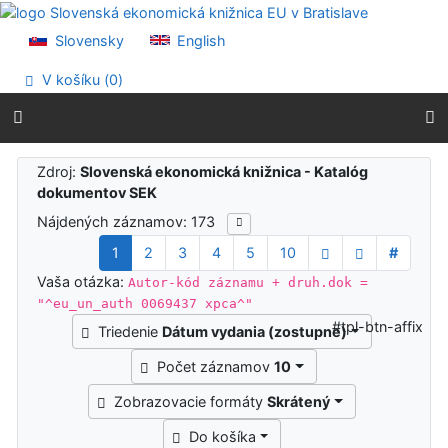
Prejsť na obsah
Prejsť na menu
Slovensky
English
Prehlásenie o webovej prístupnosti
V košíku (
0
)
Výsledky vyhľadávania
Zdroj:
Slovenská ekonomická knižnica - Katalóg
dokumentov SEK
Nájdených záznamov: 173
1
2
3
4
5
10
#
Vaša otázka:
Autor-kód záznamu + druh.dok =
"^eu_un_auth 0069437 xpca^"
#tpl-btn-affix
Triedenie
Dátum vydania (zostupne)
Počet záznamov
10
Zobrazovacie formáty
Skrátený
Do košíka