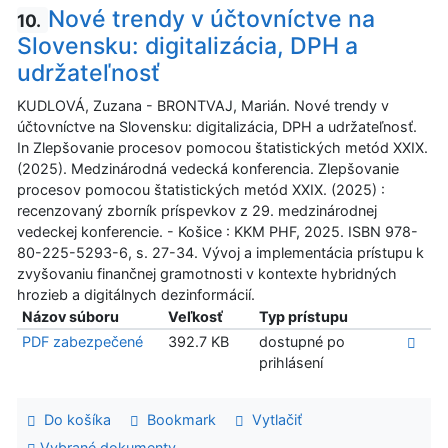
Nové trendy v účtovníctve na
10.
Slovensku: digitalizácia, DPH a
udržateľnosť
KUDLOVÁ, Zuzana - BRONTVAJ, Marián. Nové trendy v
účtovníctve na Slovensku: digitalizácia, DPH a udržateľnosť.
In Zlepšovanie procesov pomocou štatistických metód XXIX.
(2025). Medzinárodná vedecká konferencia. Zlepšovanie
procesov pomocou štatistických metód XXIX. (2025) :
recenzovaný zborník príspevkov z 29. medzinárodnej
vedeckej konferencie. - Košice : KKM PHF, 2025. ISBN 978-
80-225-5293-6, s. 27-34. Vývoj a implementácia prístupu k
zvyšovaniu finančnej gramotnosti v kontexte hybridných
hrozieb a digitálnych dezinformácií.
Názov súboru
Veľkosť
Typ prístupu
PDF zabezpečené
392.7 KB
dostupné po
prihlásení
Do košíka
Bookmark
Vytlačiť
Vybrané dokumenty