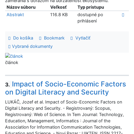
zamerania s dôrazom na udržateľnosť ekosystému.
Názov súboru
Veľkosť
Typ prístupu
Abstrakt
116.8 KB
dostupné po
prihlásení
Do košíka
Bookmark
Vytlačiť
Vybrané dokumenty
článok
Impact of Socio-Economic Factors
3.
on Digital Literacy and Security
LUKÁČ, Jozef et al. Impact of Socio-Economic Factors on
Digital Literacy and Security. - Registrovaný: Scopus,
Registrovaný: Web of Science. In Tem Journal: Technology,
Education, Management, Informatics : Journal of the
Association for Information Communication Technologies,
Education and Science. - Novi Pazar : UIKTEN. ISSN 2217-