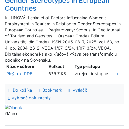
Gender Stereotypes in European
Countries
KUHNOVÁ, Lenka et al. Factors Influencing Women's
Employment in Tourism in Relation to Gender Stereotypes in
European Countries. - Registrovaný: Scopus. In GeoJournal
of Tourism and Geosites. - Oradea : Oradea Editura
Universităţii din Oradea. ISSN 2065-0817, 2025, vol. 63, no.
4, pp. 2604-2612. VEGA 1/0713/24. 1/0713/24, VEGA,
Digitálna ekonomika ako kľúčová výzva pre transformáciu
podnikov na Slovensku.
Názov súboru
Veľkosť
Typ prístupu
Plný text PDF
625.7 KB
verejne dostupné
Do košíka
Bookmark
Vytlačiť
Vybrané dokumenty
článok