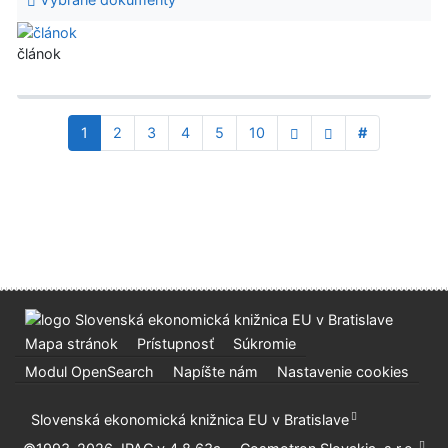
článok
1
2
3
4
5
10
#
Mapa stránok
Prístupnosť
Súkromie
Modul OpenSearch
Napíšte nám
Nastavenie cookies
Slovenská ekonomická knižnica EU v Bratislave