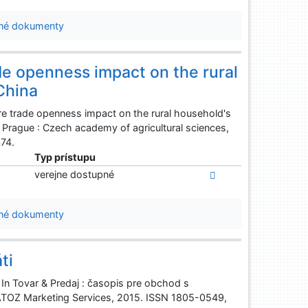
né dokumenty
ade openness impact on the rural
China
ure trade openness impact on the rural household's
- Prague : Czech academy of agricultural sciences,
474.
Typ prístupu
verejne dostupné
né dokumenty
ti
 In Tovar & Predaj : časopis pre obchod s
ATOZ Marketing Services, 2015. ISSN 1805-0549,