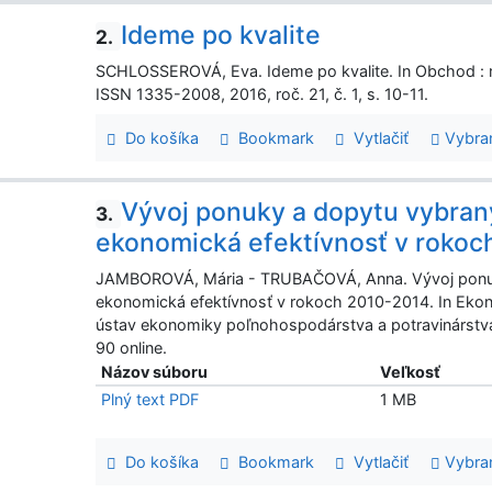
Ideme po kvalite
2.
SCHLOSSEROVÁ, Eva. Ideme po kvalite. In Obchod : ma
ISSN 1335-2008, 2016, roč. 21, č. 1, s. 10-11.
Do košíka
Bookmark
Vytlačiť
Vybra
Vývoj ponuky a dopytu vybraný
3.
ekonomická efektívnosť v roko
JAMBOROVÁ, Mária - TRUBAČOVÁ, Anna. Vývoj ponuky
ekonomická efektívnosť v rokoch 2010-2014. In Eko
ústav ekonomiky poľnohospodárstva a potravinárstva,
90 online.
Názov súboru
Veľkosť
Plný text PDF
1 MB
Do košíka
Bookmark
Vytlačiť
Vybra