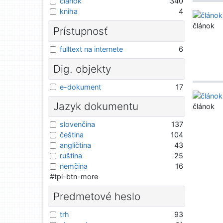
článok
340
kniha
4
článok
Prístupnosť
fulltext na internete
6
Dig. objekty
e-dokument
17
Jazyk dokumentu
článok
slovenčina
137
čeština
104
angličtina
43
ruština
25
nemčina
16
#tpl-btn-more
Predmetové heslo
trh
93