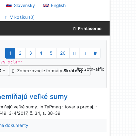
Slovensky
English
V košíku (
0
)
Prihlásenie
1
2
3
4
5
20
#
179 xcla^"
#tpl-btn-affix
0
Zobrazovacie formáty
Skrátený
 nemíňajú veľké sumy
míňajú veľké sumy. In TaPmag : tovar a predaj. -
49, 3-4/2017, č. 34, s. 38-39.
né dokumenty