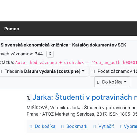
Pomoc
ledky vyhľadávania
:
Slovenská ekonomická knižnica - Katalóg dokumentov SEK
ených záznamov: 344
otázka:
Autor-kód záznamu + druh.dok = "^eu_un_auth h0000
Triedenie
Dátum vydania (zostupne)
Počet záznamov
1
Do košíka
Jarka: Študenti v potravinách
1.
MIŠÍKOVÁ, Veronika. Jarka: Študenti v potravinách ne
Praha : ATOZ Marketing Services, 2017. ISSN 1805-05
Do košíka
Bookmark
Vytlačiť
Vybra