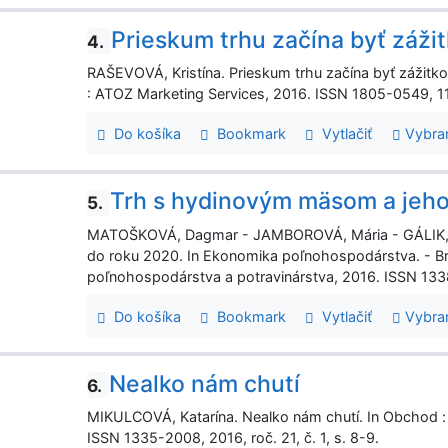
Prieskum trhu začína byť záži
4.
RAŠEVOVÁ, Kristína. Prieskum trhu začína byť zážitko
: ATOZ Marketing Services, 2016. ISSN 1805-0549, 11
Do košíka
Bookmark
Vytlačiť
Vybra
Trh s hydinovým mäsom a jeh
5.
MATOŠKOVÁ, Dagmar - JAMBOROVÁ, Mária - GÁLIK, 
do roku 2020. In Ekonomika poľnohospodárstva. - B
poľnohospodárstva a potravinárstva, 2016. ISSN 1338-
Do košíka
Bookmark
Vytlačiť
Vybra
Nealko nám chutí
6.
MIKULCOVÁ, Katarína. Nealko nám chutí. In Obchod : m
ISSN 1335-2008, 2016, roč. 21, č. 1, s. 8-9.