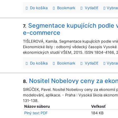
Do košíka
Bookmark
Vytlačiť
Vybra
Segmentace kupujících podle
7.
e-commerce
TIŠLEROVÁ, Kamila. Segmentace kupujících podle v
Ekonomické listy : odborný vědecký časopis Vysoké
ekonomických studií VŠEM, 2015. ISSN 1804-4166, 2015
Do košíka
Bookmark
Vytlačiť
Vybra
Nositel Nobelovy ceny za ekon
8.
SIRŮČEK, Pavel. Nositel Nobelovy ceny za ekonomii pro
modelování, aplikace. - Praha : Vysoká škola ekonomi
131-138.
Názov súboru
Veľkosť
Plný text PDF
184 KB