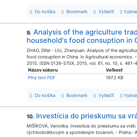
Do košíka
Bookmark
Vytlačiť
Vybra
Analysis of the agriculture tr
9.
household's food consuption in 
ZHAO, Difei - LIU, Zhenyuan. Analysis of the agricult
food consuption in China. In Agricultural economics. 
2015. ISSN 0139-570X, 2015, vol. 61, no. 10, s. 461-
Názov súboru
Veľkosť
Plný text PDF
197.2 KB
Do košíka
Bookmark
Vytlačiť
Vybra
Investícia do prieskumu sa vrá
10.
MIŠÍKOVÁ, Veronika. Investícia do prieskumu sa vráti.
rýchloobrátkovým a spotrebným tovarom. - Praha : 