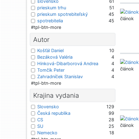
slovensko
61
prieskum trhu
51
prieskum spotrebiteľský
45
článok
spotrebitelia
45
#tpl-btn-more
Autor
Košťál Daniel
10
Bezáková Valéria
4
Hinková-Dibarborová Andrea
4
článok
Tomčík Peter
4
Zahradníček Stanislav
4
#tpl-btn-more
Krajina vydania
Slovensko
129
Česká republika
99
CS
28
článok
SU
25
Nemecko
18