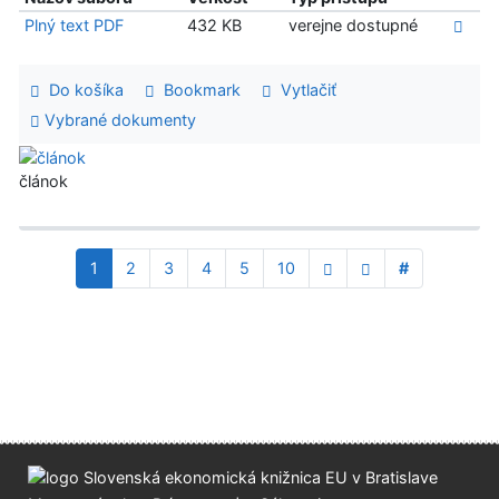
Plný text PDF
432 KB
verejne dostupné
Do košíka
Bookmark
Vytlačiť
Vybrané dokumenty
článok
1
2
3
4
5
10
#