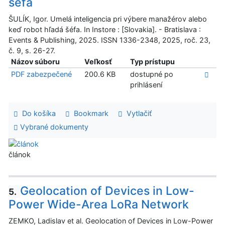
šéfa
ŠULÍK, Igor. Umelá inteligencia pri výbere manažérov alebo
keď robot hľadá šéfa. In Instore : [Slovakia]. - Bratislava :
Events & Publishing, 2025. ISSN 1336-2348, 2025, roč. 23,
č. 9, s. 26-27.
Názov súboru
Veľkosť
Typ prístupu
PDF zabezpečené
200.6 KB
dostupné po
prihlásení
Do košíka
Bookmark
Vytlačiť
Vybrané dokumenty
článok
Geolocation of Devices in Low-
5.
Power Wide-Area LoRa Network
ZEMKO, Ladislav et al. Geolocation of Devices in Low-Power