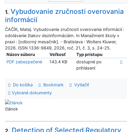
Vybudovanie zručnosti overovania
1.
informácií
ČAČÍK, Matej. Vybudovanie zručnosti overovania informácií :
odolávanie žiakov dezinformáciám. In Manažment školy v
praxi : [odborný mesačník]. - Bratislava : Wolters Kluwer,
2026. ISSN 1336-9849, 2026, roč. 21, č. 3, s. 24-25.
Názov súboru
Veľkosť
Typ prístupu
PDF zabezpečené
143.4 KB
dostupné po
prihlásení
Do košíka
Bookmark
Vytlačiť
Vybrané dokumenty
článok
Detection of Selected Regulatory
2.