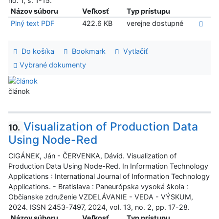
no. 1, s. 1-15.
Názov súboru
Veľkosť
Typ prístupu
Plný text PDF
422.6 KB
verejne dostupné
Do košíka
Bookmark
Vytlačiť
Vybrané dokumenty
článok
Visualization of Production Data
10.
Using Node-Red
CIGÁNEK, Ján - ČERVENKA, Dávid. Visualization of
Production Data Using Node-Red. In Information Technology
Applications : International Journal of Information Technology
Applications. - Bratislava : Paneurópska vysoká škola :
Občianske združenie VZDELÁVANIE - VEDA - VÝSKUM,
2024. ISSN 2453-7497, 2024, vol. 13, no. 2, pp. 17-28.
Názov súboru
Veľkosť
Typ prístupu