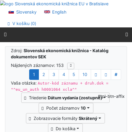
Prejsť na obsah
Prejsť na menu
Slovensky
English
Prehlásenie o webovej prístupnosti
V košíku (
0
)
Výsledky vyhľadávania
Zdroj:
Slovenská ekonomická knižnica - Katalóg
dokumentov SEK
Nájdených záznamov: 153
1
2
3
4
5
10
#
Vaša otázka:
Autor-kód záznamu + druh.dok =
"^eu_un_auth h0001064 xcla^"
#tpl-btn-affix
Triedenie
Dátum vydania (zostupne)
Počet záznamov
10
Zobrazovacie formáty
Skrátený
Do košíka