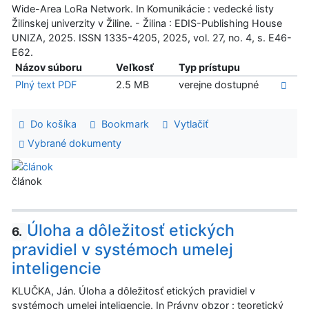
Wide-Area LoRa Network. In Komunikácie : vedecké listy
Žilinskej univerzity v Žiline. - Žilina : EDIS-Publishing House
UNIZA, 2025. ISSN 1335-4205, 2025, vol. 27, no. 4, s. E46-
E62.
Názov súboru
Veľkosť
Typ prístupu
Plný text PDF
2.5 MB
verejne dostupné
Do košíka
Bookmark
Vytlačiť
Vybrané dokumenty
článok
Úloha a dôležitosť etických
6.
pravidiel v systémoch umelej
inteligencie
KLUČKA, Ján. Úloha a dôležitosť etických pravidiel v
systémoch umelej inteligencie. In Právny obzor : teoretický