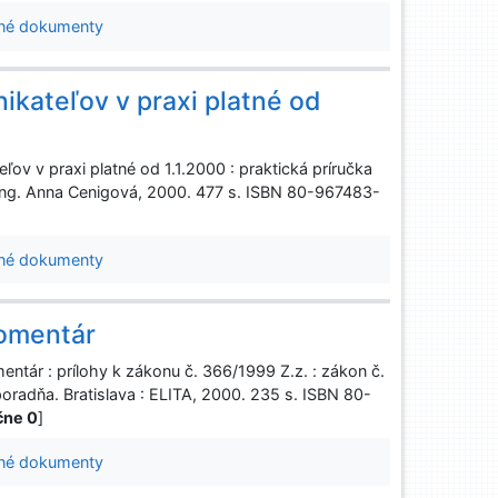
né dokumenty
ikateľov v praxi platné od
v v praxi platné od 1.1.2000 : praktická príručka
 : Ing. Anna Cenigová, 2000. 477 s. ISBN 80-967483-
né dokumenty
komentár
tár : prílohy k zákonu č. 366/1999 Z.z. : zákon č.
oradňa. Bratislava : ELITA, 2000. 235 s. ISBN 80-
nčne 0
]
né dokumenty