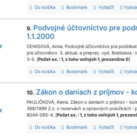
Do košíka
Bookmark
Vytlačiť
Vybra
Podvojné účtovníctvo pre podn
9.
1.1.2000
CENIGOVÁ, Anna. Podvojné účtovníctvo pre podnikateľo
ť
pre účtovníkov. 3. aktual. a preprac. vyd. Bratislava
3-5. [
Počet ex. : 1, z toho voľných 1, prezenčne 0
]
Do košíka
Bookmark
Vytlačiť
Vybra
Zákon o daniach z príjmov - 
10.
PAULIČKOVÁ, Alena. Zákon o daniach z príjmov - komen
368/1999 Z.z. o rezervách a opravných položkách : p
ť
8044-065-4. [
Počet ex. : 1, z toho voľných 1, preze
Do košíka
Bookmark
Vytlačiť
Vybra