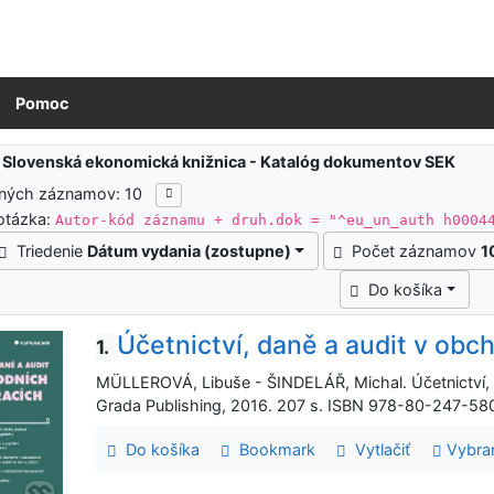
Pomoc
ledky vyhľadávania
:
Slovenská ekonomická knižnica - Katalóg dokumentov SEK
ených záznamov: 10
otázka:
Autor-kód záznamu + druh.dok = "^eu_un_auth h0004
Triedenie
Dátum vydania (zostupne)
Počet záznamov
1
Do košíka
Účetnictví, daně a audit v obc
1.
MÜLLEROVÁ, Libuše - ŠINDELÁŘ, Michal. Účetnictví, 
Grada Publishing, 2016. 207 s. ISBN 978-80-247-580
Do košíka
Bookmark
Vytlačiť
Vybra