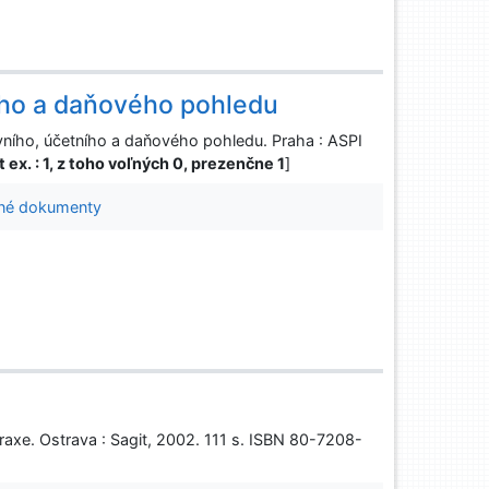
ího a daňového pohledu
ího, účetního a daňového pohledu. Praha : ASPI
 ex. : 1, z toho voľných 0, prezenčne 1
]
né dokumenty
raxe. Ostrava : Sagit, 2002. 111 s. ISBN 80-7208-