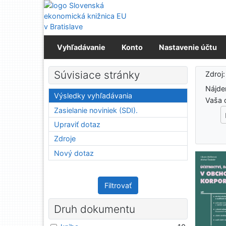
Prejsť na obsah
Prejsť na menu
Prehlásenie o webovej prístupnosti
Vyhľadávanie
Konto
Nastavenie účtu
Výs
Súvisiace stránky
Zdroj
Nájd
Výsledky vyhľadávania
Vaša 
Zasielanie noviniek (SDI).
Upraviť dotaz
Zdroje
Nový dotaz
Filtrovať
Druh dokumentu