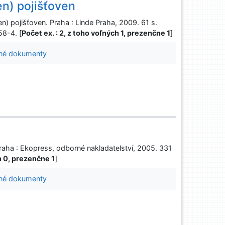
n) pojišťoven
 pojišťoven. Praha : Linde Praha, 2009. 61 s.
58-4. [
Počet ex. : 2, z toho voľných 1, prezenčne 1
]
né dokumenty
raha : Ekopress, odborné nakladatelství, 2005. 331
ch 0, prezenčne 1
]
né dokumenty