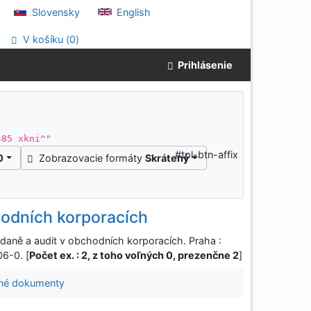
Slovensky
English
V košíku (
0
)
Prihlásenie
485 xkni^"
#tpl-btn-affix
0
Zobrazovacie formáty
Skrátený
hodních korporacích
daně a audit v obchodních korporacích. Praha :
6-0. [
Počet ex. : 2, z toho voľných 0, prezenčne 2
]
né dokumenty