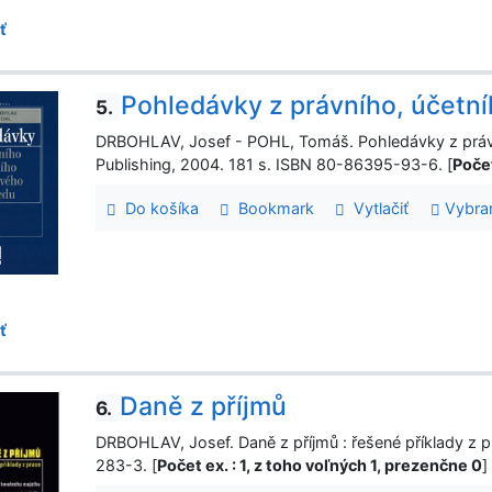
ť
Pohledávky z právního, účetn
5.
DRBOHLAV, Josef - POHL, Tomáš. Pohledávky z právn
Publishing, 2004. 181 s. ISBN 80-86395-93-6. [
Počet
Do košíka
Bookmark
Vytlačiť
Vybra
ť
Daně z příjmů
6.
DRBOHLAV, Josef. Daně z příjmů : řešené příklady z p
283-3. [
Počet ex. : 1, z toho voľných 1, prezenčne 0
]