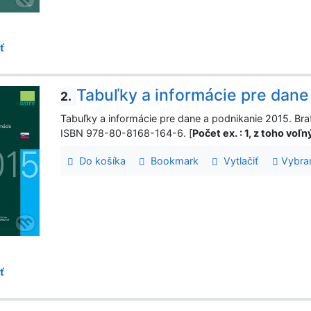
ť
Tabuľky a informácie pre dane
2.
Tabuľky a informácie pre dane a podnikanie 2015. Brat
ISBN 978-80-8168-164-6. [
Počet ex. : 1, z toho voľ
Do košíka
Bookmark
Vytlačiť
Vybra
ť