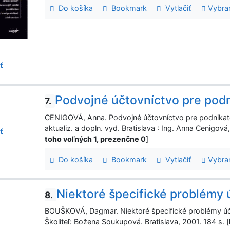
Do košíka
Bookmark
Vytlačiť
Vybra
ť
Podvojné účtovníctvo pre podn
7.
CENIGOVÁ, Anna. Podvojné účtovníctvo pre podnikateľo
aktualiz. a dopln. vyd. Bratislava : Ing. Anna Cenigo
ť
toho voľných 1, prezenčne 0
]
Do košíka
Bookmark
Vytlačiť
Vybra
Niektoré špecifické problémy
8.
BOUŠKOVÁ, Dagmar. Niektoré špecifické problémy úč
Školiteľ: Božena Soukupová. Bratislava, 2001. 184 s. [