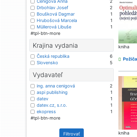
Cenigová Anna
2
Drbohlav Josef
2
Boušková Dagmar
1
Hrubošová Marcela
1
Müllerová Libuše
1
#tpl-btn-more
Krajina vydania
kniha
Česká republika
6
Požiča
Slovensko
5
Vydavateľ
ing. anna cenigová
2
aspi publishing
1
datev
1
datev.cz, s.r.o.
1
ekopress
1
#tpl-btn-more
kniha
Filtrovať