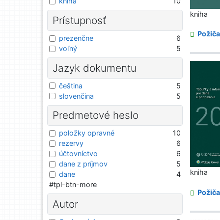
kniha
10
kniha
Prístupnosť
Požiča
prezenčne
6
voľný
5
Jazyk dokumentu
čeština
5
slovenčina
5
Predmetové heslo
položky opravné
10
rezervy
6
účtovníctvo
6
dane z príjmov
5
kniha
dane
4
#tpl-btn-more
Požiča
Autor