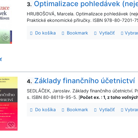
Optimalizace pohledávek (neje
3.
HRUBOŠOVÁ, Marcela. Optimalizace pohledávek (nejen)
Praktické ekonomické příručky. ISBN 978-80-7201-7
Do košíka
Bookmark
Vytlačiť
Vybra
ť
Základy finančního účetnictví
4.
SEDLÁČEK, Jaroslav. Základy finančního účetnictví. P
s. ISBN 80-86119-95-5. [
Počet ex. : 1, z toho voľný
Do košíka
Bookmark
Vytlačiť
Vybra