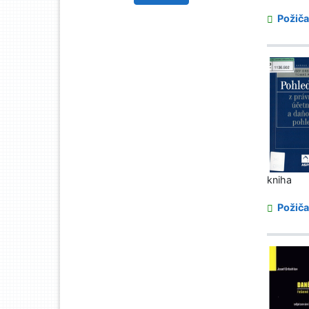
Požiča
kniha
Požiča