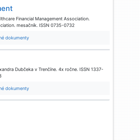
ment
althcare Financial Management Association.
ociation. mesačník. ISSN 0735-0732
né dokumenty
lexandra Dubčeka v Trenčíne. 4x ročne. ISSN 1337-
8
né dokumenty