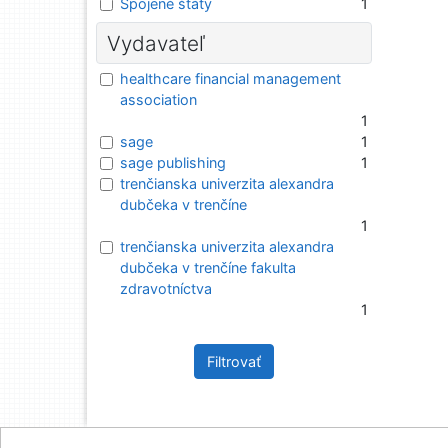
Spojené štáty
1
Vydavateľ
healthcare financial management
association
1
sage
1
sage publishing
1
trenčianska univerzita alexandra
dubčeka v trenčíne
1
trenčianska univerzita alexandra
dubčeka v trenčíne fakulta
zdravotníctva
1
Filtrovať