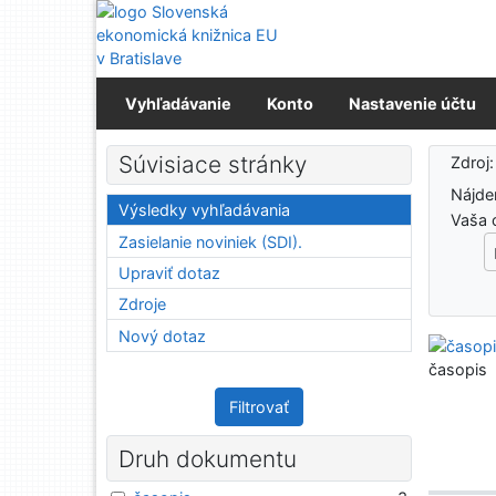
Prejsť na obsah
Prejsť na menu
Prehlásenie o webovej prístupnosti
Vyhľadávanie
Konto
Nastavenie účtu
Výs
Súvisiace stránky
Zdroj
Nájd
Výsledky vyhľadávania
Vaša 
Zasielanie noviniek (SDI).
Upraviť dotaz
Zdroje
Nový dotaz
časopis
Filtrovať
Druh dokumentu