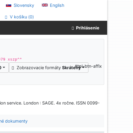
Slovensky
English
V košíku (
0
)
Prihlásenie
979 xszp^"
#tpl-btn-affix
0
Zobrazovacie formáty
Skrátený
tion service. London : SAGE. 4x ročne. ISSN 0099-
né dokumenty