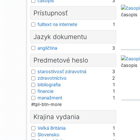
časopis
3
Prístupnosť
časopis
fulltext na internete
1
Jazyk dokumentu
angličtina
3
Predmetové heslo
časopis
starostlivosť zdravotná
3
zdravotníctvo
2
bibliografia
1
financie
1
manažment
1
#tpl-btn-more
Krajina vydania
Veľká Británia
1
Slovensko
1