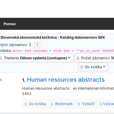
Pomoc
ledky vyhľadávania
:
Slovenská ekonomická knižnica - Katalóg dokumentov SEK
ených záznamov: 3
otázka:
Autor-kód záznamu + druh.dok = "^eu_un_auth h0005
Triedenie
Dátum vydania (zostupne)
Počet záznamov
1
Do košíka
Human resources abstracts
1.
Human resources abstracts : an international informa
2453
Do košíka
Bookmark
Vytlačiť
Vybra