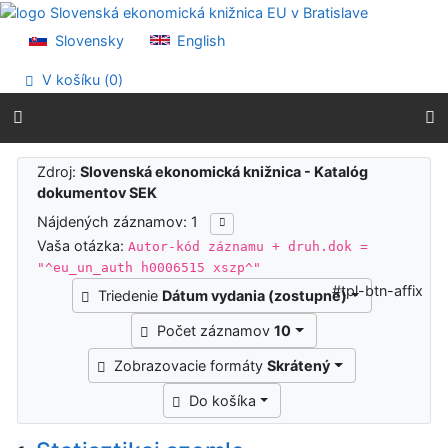
Prejsť na obsah
Prejsť na menu
Slovensky
English
Prehlásenie o webovej prístupnosti
V košíku (
0
)
Výsledky vyhľadávania
Zdroj:
Slovenská ekonomická knižnica - Katalóg
dokumentov SEK
Nájdených záznamov: 1
Vaša otázka:
Autor-kód záznamu + druh.dok =
"^eu_un_auth h0006515 xszp^"
#tpl-btn-affix
Triedenie
Dátum vydania (zostupne)
Počet záznamov
10
Zobrazovacie formáty
Skrátený
Do košíka