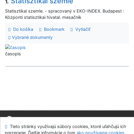
Statisztikai szemle
1.
Statisztikai szemle. - spracovaný v EKO-INDEX. Budapest :
Központi statisztikai hivatal. mesačník
Do košíka
Bookmark
Vytlačiť
Vybrané dokumenty
časopis
Tieto stránky využívajú súbory cookies, ktoré uľahčujú ich
Mapa stránok
Prístupnosť
Súkromie
prezeranie. Ďalšie informácie o tom
ako používame cookies
.