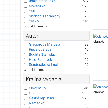
údaje štatistické
1512
slovensko
520
čsfr
178
obchod zahraničný
173
česko
161
#tpl-btn-more
Autor
článok
Gregorová Marcela
38
Rievajová Eva
17
Buchta Stanislav
14
Hlad František
12
Senderáková Lucia
12
#tpl-btn-more
Krajina vydania
Slovensko
591
článok
CS
238
Česká republika
223
Nemecko
86