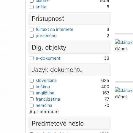
článok
1504
kniha
8
Prístupnosť
fulltext na internete
3
prezenčne
2
Dig. objekty
článok
e-dokument
33
Jazyk dokumentu
slovenčina
625
čeština
400
angličtina
167
článok
francúzština
77
nemčina
70
#tpl-btn-more
Predmetové heslo