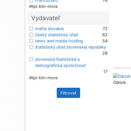
Francúzsko
76
#tpl-btn-more
Vydavateľ
mafra slovakia
72
český statistický úřad
62
news and media holding
54
štatistický úrad slovenskej republiky
28
slovenská štatistická a
demografická spoločnosť
17
#tpl-btn-more
článok
Filtrovať