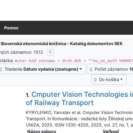
Pomoc
ledky vyhľadávania
:
Slovenská ekonomická knižnica - Katalóg dokumentov SEK
ených záznamov: 1512
otázka:
Autor-kód záznamu + druh.dok = "^eu_un_auth h0006
Triedenie
Dátum vydania (zostupne)
Počet záznamov
1
Do košíka
Cmputer Vision Technologies in
1.
of Railway Transport
KYRYLENKO, Yaroslav et al. Cmputer Vision Technologie
Transport. In Komunikácie : vedecké listy Žilinskej univ
UNIZA, 2025. ISSN 1335-4205, 2025, vol. 27, no. 1, s
Názov súboru
Veľkosť