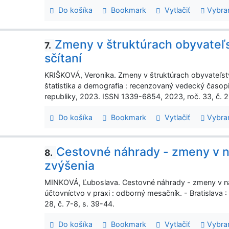
Do košíka
Bookmark
Vytlačiť
Vybra
Zmeny v štruktúrach obyvateľ
7.
sčítaní
KRIŠKOVÁ, Veronika. Zmeny v štruktúrach obyvateľstv
štatistika a demografia : recenzovaný vedecký časopis.
republiky, 2023. ISSN 1339-6854, 2023, roč. 33, č. 2
Do košíka
Bookmark
Vytlačiť
Vybra
Cestovné náhrady - zmeny v n
8.
zvýšenia
MINKOVÁ, Ľuboslava. Cestovné náhrady - zmeny v ná
účtovníctvo v praxi : odborný mesačník. - Bratislava
28, č. 7-8, s. 39-44.
Do košíka
Bookmark
Vytlačiť
Vybra