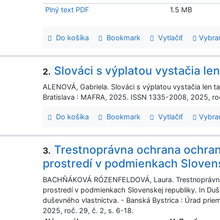
Plný text PDF
1.5 MB
Do košíka
Bookmark
Vytlačiť
Vybra
Slováci s výplatou vystačia len
2.
ALENOVÁ, Gabriela. Slováci s výplatou vystačia len ta
Bratislava : MAFRA, 2025. ISSN 1335-2008, 2025, roč.
Do košíka
Bookmark
Vytlačiť
Vybra
Trestnoprávna ochrana ochra
3.
prostredí v podmienkach Slovens
BACHŇÁKOVÁ RÓZENFELDOVÁ, Laura. Trestnoprávna 
prostredí v podmienkach Slovenskej republiky. In Dušev
duševného vlastníctva. - Banská Bystrica : Úrad pri
2025, roč. 29, č. 2, s. 6-18.