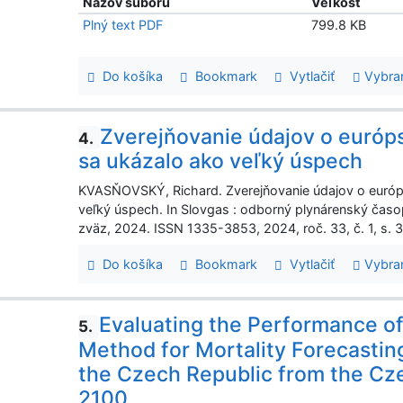
Názov súboru
Veľkosť
Plný text PDF
799.8 KB
Do košíka
Bookmark
Vytlačiť
Vybra
Zverejňovanie údajov o euró
4.
sa ukázalo ako veľký úspech
KVASŇOVSKÝ, Richard. Zverejňovanie údajov o euró
veľký úspech. In Slovgas : odborný plynárenský časop
zväz, 2024. ISSN 1335-3853, 2024, roč. 33, č. 1, s. 
Do košíka
Bookmark
Vytlačiť
Vybra
Evaluating the Performance of
5.
Method for Mortality Forecasting
the Czech Republic from the Cz
2100