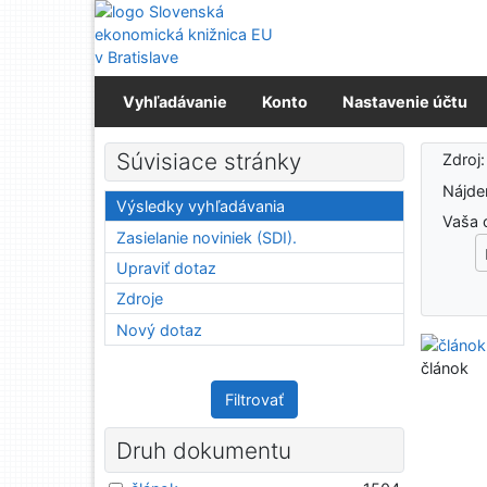
Prejsť na obsah
Prejsť na menu
Prehlásenie o webovej prístupnosti
Vyhľadávanie
Konto
Nastavenie účtu
Výs
Súvisiace stránky
Zdroj
Nájd
Výsledky vyhľadávania
Vaša 
Zasielanie noviniek (SDI).
Upraviť dotaz
Zdroje
Nový dotaz
článok
Filtrovať
Druh dokumentu