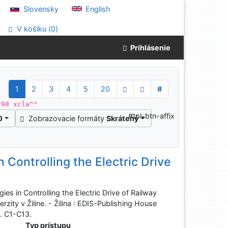
Slovensky
English
V košíku (
0
)
Prihlásenie
1
2
3
4
5
20
#
798 xcla^"
#tpl-btn-affix
0
Zobrazovacie formáty
Skrátený
 Controlling the Electric Drive
s in Controlling the Electric Drive of Railway
erzity v Žiline. - Žilina : EDIS-Publishing House
. C1-C13.
Typ prístupu