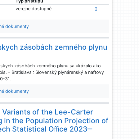
Typ prístupu
verejne dostupné
né dokumenty
pskych zásobách zemného plynu
pskych zásobách zemného plynu sa ukázalo ako
is. - Bratislava : Slovenský plynárenský a naftový
30-31.
né dokumenty
 Variants of the Lee-Carter
 in the Population Projection of
ech Statistical Oﬃce 2023‒