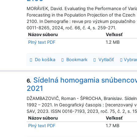
MORÁVEK, David. Evaluating the Performance of Varia
Forecasting in the Population Projection of the Czec
2100. In Demografie : revue pro výzkum populačního v
0011-8265, 2024, roč. 66, č. 4, s. 259-271.
Názov súboru
Veľkosť
Plný text PDF
1.2 MB
Do košíka
Bookmark
Vytlačiť
Vybra
Sídelná homogamia snúbencov
6.
2021
DŽAMBAZOVIČ, Roman - ŠPROCHA, Branislav. Sídeln
1992 – 2021. In Geografický časopis : [recenzovaný v
SAV, 2023. ISSN 0016-7193, 2023, roč. 75, č. 2, s. 1
Názov súboru
Veľkosť
Plný text PDF
1.7 MB