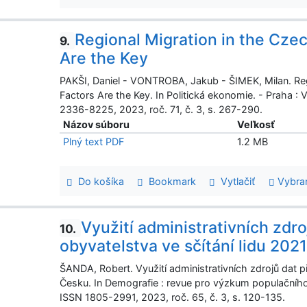
Regional Migration in the Cze
9.
Are the Key
PAKŠI, Daniel - VONTROBA, Jakub - ŠIMEK, Milan. Reg
Factors Are the Key. In Politická ekonomie. - Praha 
2336-8225, 2023, roč. 71, č. 3, s. 267-290.
Názov súboru
Veľkosť
Plný text PDF
1.2 MB
Do košíka
Bookmark
Vytlačiť
Vybra
Využití administrativních zdr
10.
obyvatelstva ve sčítání lidu 202
ŠANDA, Robert. Využití administrativních zdrojů dat p
Česku. In Demografie : revue pro výzkum populačního 
ISSN 1805-2991, 2023, roč. 65, č. 3, s. 120-135.