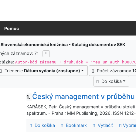
Pomoc
ledky vyhľadávania
:
Slovenská ekonomická knižnica - Katalóg dokumentov SEK
ených záznamov: 71
otázka:
Autor-kód záznamu + druh.dok = "^eu_un_auth h0007
Triedenie
Dátum vydania (zostupne)
Počet záznamov
1
Do košíka
Český management v průběhu s
1.
KARÁSEK, Petr. Český management v průběhu století
spektrum. - Praha : MM Publishing, 2026. ISSN 1212-2
Do košíka
Bookmark
Vytlačiť
Vybra