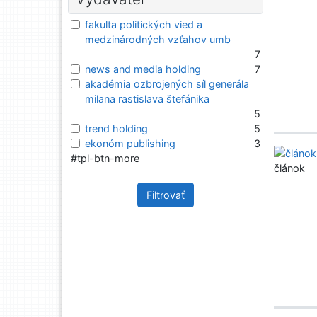
fakulta politických vied a
medzinárodných vzťahov umb
7
news and media holding
7
akadémia ozbrojených síl generála
milana rastislava štefánika
5
trend holding
5
ekonóm publishing
3
#tpl-btn-more
článok
Filtrovať