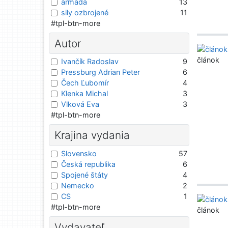
armáda
13
sily ozbrojené
11
#tpl-btn-more
Autor
článok
Ivančík Radoslav
9
Pressburg Adrian Peter
6
Čech Ľubomír
4
Klenka Michal
3
Vlková Eva
3
#tpl-btn-more
Krajina vydania
Slovensko
57
Česká republika
6
Spojené štáty
4
Nemecko
2
CS
1
#tpl-btn-more
článok
Vydavateľ