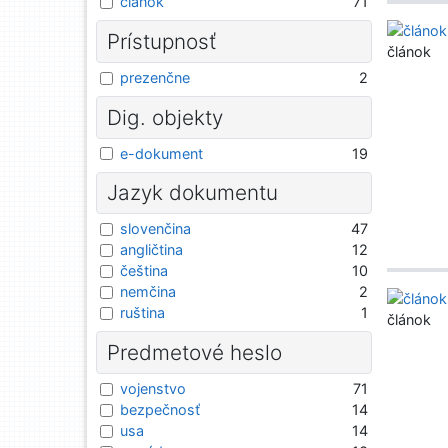
článok
71
Prístupnosť
článok
prezenčne
2
Dig. objekty
e-dokument
19
Jazyk dokumentu
slovenčina
47
angličtina
12
čeština
10
nemčina
2
ruština
1
článok
Predmetové heslo
vojenstvo
71
bezpečnosť
14
usa
14