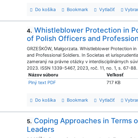
Do košíka
Bookmark
Vytlačiť
Vybra
Whistleblower Protection in Po
4.
of Polish Officers and Profession
GRZEŚKÓW, Małgorzata. Whistleblower Protection in Po
and Professional Soldiers. In Societas et iurispruden
zameraný na právne otázky v interdisciplinárnych súvis
2023. ISSN 1339-5467, 2023, roč. 11, no. 1, s. 67-88.
Názov súboru
Veľkosť
Plný text PDF
717 KB
Do košíka
Bookmark
Vytlačiť
Vybra
Coping Approaches in Terms of
5.
Leaders