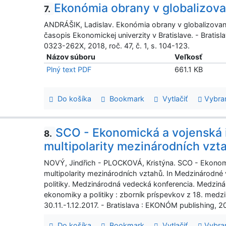
Ekonómia obrany v globalizov
7.
ANDRÁŠIK, Ladislav. Ekonómia obrany v globalizova
časopis Ekonomickej univerzity v Bratislave. - Bratisl
0323-262X, 2018, roč. 47, č. 1, s. 104-123.
Názov súboru
Veľkosť
Plný text PDF
661.1 KB
Do košíka
Bookmark
Vytlačiť
Vybra
SCO - Ekonomická a vojenská i
8.
multipolarity mezinárodních vzt
NOVÝ, Jindřich - PLOCKOVÁ, Kristýna. SCO - Ekonomi
multipolarity mezinárodních vztahů. In Medzinárodné
politiky. Medzinárodná vedecká konferencia. Medziná
ekonomiky a politiky : zborník príspevkov z 18. medz
30.11.-1.12.2017. - Bratislava : EKONÓM publishing,
Do košíka
Bookmark
Vytlačiť
Vybra