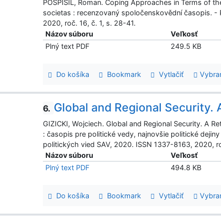
POSPÍŠIL, Roman. Coping Approaches in Terms of the 
societas : recenzovaný spoločenskovědní časopis. -
2020, roč. 16, č. 1, s. 28-41.
Názov súboru
Veľkosť
Plný text PDF
249.5 KB
Do košíka
Bookmark
Vytlačiť
Vybra
Global and Regional Security. A
6.
GIZICKI, Wojciech. Global and Regional Security. A Retu
: časopis pre politické vedy, najnovšie politické dejin
politických vied SAV, 2020. ISSN 1337-8163, 2020, roč.
Názov súboru
Veľkosť
Plný text PDF
494.8 KB
Do košíka
Bookmark
Vytlačiť
Vybra