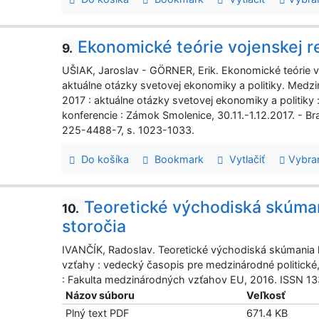
Ekonomické teórie vojenskej r
9.
UŠIAK, Jaroslav - GÖRNER, Erik. Ekonomické teórie v
aktuálne otázky svetovej ekonomiky a politiky. Med
2017 : aktuálne otázky svetovej ekonomiky a politiky
konferencie : Zámok Smolenice, 30.11.-1.12.2017. - B
225-4488-7, s. 1023-1033.
Do košíka
Bookmark
Vytlačiť
Vybra
Teoretické východiská skúmani
10.
storočia
IVANČÍK, Radoslav. Teoretické východiská skúmania h
vzťahy : vedecký časopis pre medzinárodné politické,
: Fakulta medzinárodných vzťahov EU, 2016. ISSN 133
Názov súboru
Veľkosť
Plný text PDF
671.4 KB