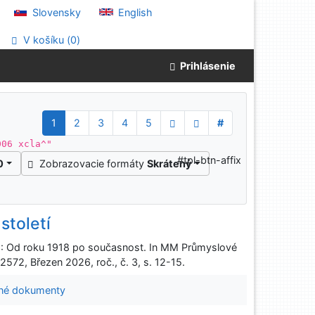
Slovensky
English
V košíku (
0
)
Prihlásenie
1
2
3
4
5
#
006 xcla^"
#tpl-btn-affix
0
Zobrazovacie formáty
Skrátený
toletí
 : Od roku 1918 po současnost. In MM Průmyslové
572, Březen 2026, roč., č. 3, s. 12-15.
né dokumenty