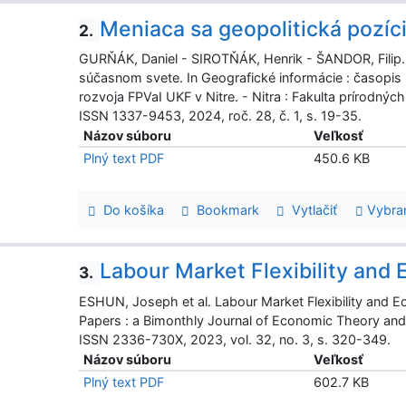
Meniaca sa geopolitická pozíc
2.
GURŇÁK, Daniel - SIROTŇÁK, Henrik - ŠANDOR, Filip. 
súčasnom svete. In Geografické informácie : časopis 
rozvoja FPVaI UKF v Nitre. - Nitra : Fakulta prírodných
ISSN 1337-9453, 2024, roč. 28, č. 1, s. 19-35.
Názov súboru
Veľkosť
Plný text PDF
450.6 KB
Do košíka
Bookmark
Vytlačiť
Vybra
Labour Market Flexibility and
3.
ESHUN, Joseph et al. Labour Market Flexibility and 
Papers : a Bimonthly Journal of Economic Theory and 
ISSN 2336-730X, 2023, vol. 32, no. 3, s. 320-349.
Názov súboru
Veľkosť
Plný text PDF
602.7 KB