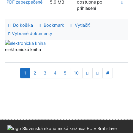
PDF zabezpečené
5.9 MB
dostupné po
prihlásení
Do košíka
Bookmark
Vytlačiť
Vybrané dokumenty
elektronická kniha
1
2
3
4
5
10
#