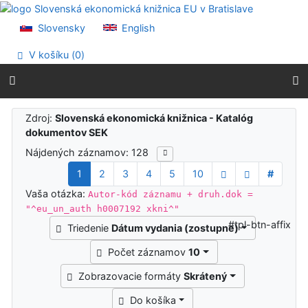
Prejsť na obsah
Prejsť na menu
Slovensky
English
Prehlásenie o webovej prístupnosti
V košíku (
0
)
Výsledky vyhľadávania
Zdroj:
Slovenská ekonomická knižnica - Katalóg
dokumentov SEK
Nájdených záznamov: 128
1
2
3
4
5
10
#
Vaša otázka:
Autor-kód záznamu + druh.dok =
"^eu_un_auth h0007192 xkni^"
#tpl-btn-affix
Triedenie
Dátum vydania (zostupne)
Počet záznamov
10
Zobrazovacie formáty
Skrátený
Do košíka