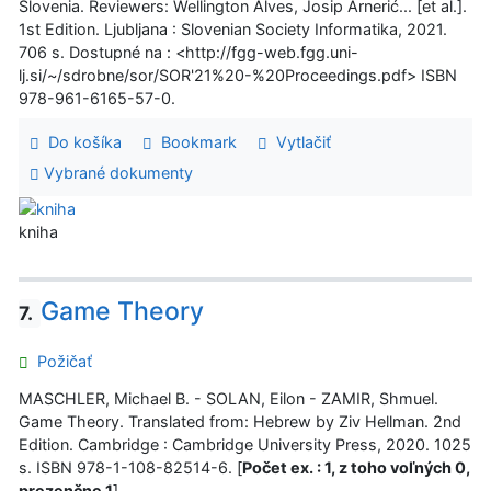
Slovenia. Reviewers: Wellington Alves, Josip Arnerić... [et al.].
1st Edition. Ljubljana : Slovenian Society Informatika, 2021.
706 s. Dostupné na : <http://fgg-web.fgg.uni-
lj.si/~/sdrobne/sor/SOR'21%20-%20Proceedings.pdf> ISBN
978-961-6165-57-0.
Do košíka
Bookmark
Vytlačiť
Vybrané dokumenty
kniha
Game Theory
7.
Požičať
MASCHLER, Michael B. - SOLAN, Eilon - ZAMIR, Shmuel.
Game Theory. Translated from: Hebrew by Ziv Hellman. 2nd
Edition. Cambridge : Cambridge University Press, 2020. 1025
s. ISBN 978-1-108-82514-6. [
Počet ex. : 1, z toho voľných 0,
prezenčne 1
]