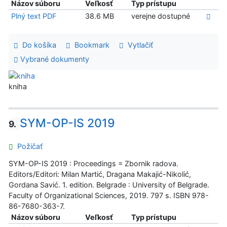
Názov súboru
Veľkosť
Typ prístupu
Plný text PDF
38.6 MB
verejne dostupné
Do košíka
Bookmark
Vytlačiť
Vybrané dokumenty
kniha
SYM-OP-IS 2019
9.
Požičať
SYM-OP-IS 2019 : Proceedings = Zbornik radova.
Editors/Editori: Milan Martić, Dragana Makajić-Nikolić,
Gordana Savić. 1. edition. Belgrade : University of Belgrade.
Faculty of Organizational Sciences, 2019. 797 s. ISBN 978-
86-7680-363-7.
Názov súboru
Veľkosť
Typ prístupu