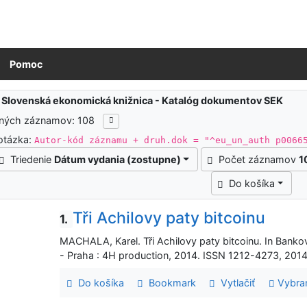
Pomoc
ledky vyhľadávania
:
Slovenská ekonomická knižnica - Katalóg dokumentov SEK
ených záznamov: 108
otázka:
Autor-kód záznamu + druh.dok = "^eu_un_auth p0066
Triedenie
Dátum vydania (zostupne)
Počet záznamov
1
Do košíka
Tři Achilovy paty bitcoinu
1.
MACHALA, Karel. Tři Achilovy paty bitcoinu. In Bankov
- Praha : 4H production, 2014. ISSN 1212-4273, 2014, 
Do košíka
Bookmark
Vytlačiť
Vybra