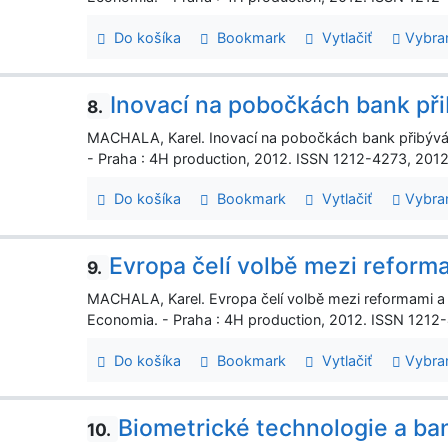
Do košíka
Bookmark
Vytlačiť
Vybra
Inovací na pobočkách bank př
8.
MACHALA, Karel. Inovací na pobočkách bank přibývá. 
- Praha : 4H production, 2012. ISSN 1212-4273, 2012, r
Do košíka
Bookmark
Vytlačiť
Vybra
Evropa čelí volbě mezi reform
9.
MACHALA, Karel. Evropa čelí volbě mezi reformami a s
Economia. - Praha : 4H production, 2012. ISSN 1212-42
Do košíka
Bookmark
Vytlačiť
Vybra
Biometrické technologie a ba
10.