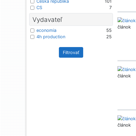
Česká republika
101
CS
7
Vydavateľ
článok
economia
55
4h production
25
Filtrovať
článok
článok