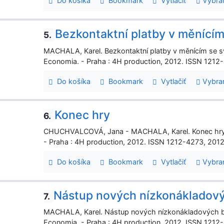
Do košíka
Bookmark
Vytlačiť
Vybra
Bezkontaktní platby v měnícím
5.
MACHALA, Karel. Bezkontaktní platby v měnícím se svě
Economia. - Praha : 4H production, 2012. ISSN 1212-42
Do košíka
Bookmark
Vytlačiť
Vybra
Konec hry
6.
CHUCHVALCOVÁ, Jana - MACHALA, Karel. Konec hry. I
- Praha : 4H production, 2012. ISSN 1212-4273, 2012, r
Do košíka
Bookmark
Vytlačiť
Vybra
Nástup nových nízkonákladov
7.
MACHALA, Karel. Nástup nových nízkonákladových ban
Economia. - Praha : 4H production, 2012. ISSN 1212-42