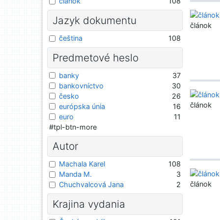
článok
108
Jazyk dokumentu
článok
čeština
108
Predmetové heslo
banky
37
bankovníctvo
30
česko
26
článok
európska únia
16
euro
11
#tpl-btn-more
Autor
Machala Karel
108
Manda M.
3
článok
Chuchvalcová Jana
2
Krajina vydania