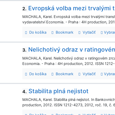
Evropská volba mezi trvalými 
2.
MACHALA, Karel. Evropská volba mezi trvalými transf
vydavatelství Economia. - Praha : 4H production, 2013
Do košíka
Bookmark
Vytlačiť
Vybra
Nelichotivý odraz v ratingové
3.
MACHALA, Karel. Nelichotivý odraz v ratingovém zrcad
Economia. - Praha : 4H production, 2012. ISSN 1212-42
Do košíka
Bookmark
Vytlačiť
Vybra
Stabilita plná nejistot
4.
MACHALA, Karel. Stabilita plná nejistot. In Bankovnict
production, 2012. ISSN 1212-4273, 2012, roč. 19, č. 6