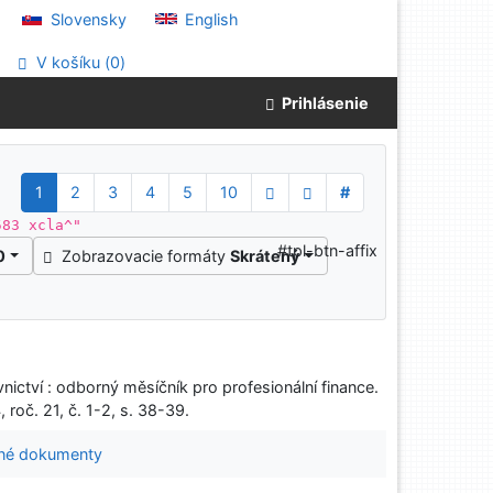
Slovensky
English
V košíku (
0
)
Prihlásenie
1
2
3
4
5
10
#
583 xcla^"
#tpl-btn-affix
0
Zobrazovacie formáty
Skrátený
nictví : odborný měsíčník pro profesionální finance.
roč. 21, č. 1-2, s. 38-39.
né dokumenty