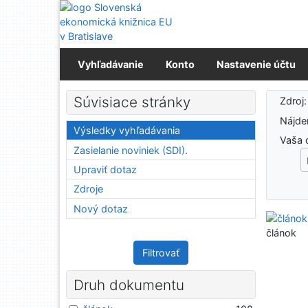
Prejsť na obsah
Prejsť na menu
Prehlásenie o webovej prístupnosti
Vyhľadávanie
Konto
Nastavenie účtu
Výs
Súvisiace stránky
Zdroj
Nájd
Výsledky vyhľadávania
Vaša 
Zasielanie noviniek (SDI).
Upraviť dotaz
Zdroje
Nový dotaz
článok
Filtrovať
Druh dokumentu