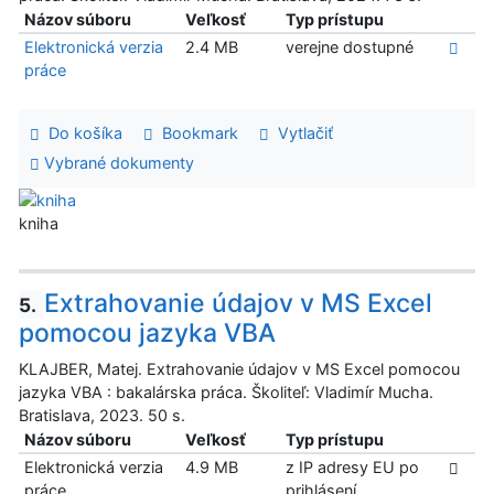
Názov súboru
Veľkosť
Typ prístupu
Elektronická verzia
2.4 MB
verejne dostupné
práce
Do košíka
Bookmark
Vytlačiť
Vybrané dokumenty
kniha
Extrahovanie údajov v MS Excel
5.
pomocou jazyka VBA
KLAJBER, Matej. Extrahovanie údajov v MS Excel pomocou
jazyka VBA : bakalárska práca. Školiteľ: Vladimír Mucha.
Bratislava, 2023. 50 s.
Názov súboru
Veľkosť
Typ prístupu
Elektronická verzia
4.9 MB
z IP adresy EU po
práce
prihlásení