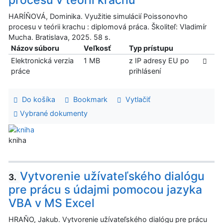
procesu v teórii krachu
HARÍŇOVÁ, Dominika. Využitie simulácií Poissonovho
procesu v teórii krachu : diplomová práca. Školiteľ: Vladimír
Mucha. Bratislava, 2025. 58 s.
Názov súboru
Veľkosť
Typ prístupu
Elektronická verzia
1 MB
z IP adresy EU po
práce
prihlásení
Do košíka
Bookmark
Vytlačiť
Vybrané dokumenty
kniha
Vytvorenie užívateľského dialógu
3.
pre prácu s údajmi pomocou jazyka
VBA v MS Excel
HRAŇO, Jakub. Vytvorenie užívateľského dialógu pre prácu