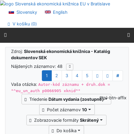
Prejsť na obsah
Prejsť na menu
Slovensky
English
Prehlásenie o webovej prístupnosti
V košíku (
0
)
Výsledky vyhľadávania
Zdroj:
Slovenská ekonomická knižnica - Katalóg
dokumentov SEK
Nájdených záznamov: 48
1
2
3
4
5
#
Vaša otázka:
Autor-kód záznamu + druh.dok =
"^eu_un_auth p0066905 xknid^"
#tpl-btn-affix
Triedenie
Dátum vydania (zostupne)
Počet záznamov
10
Zobrazovacie formáty
Skrátený
Do košíka