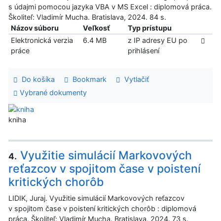
s údajmi pomocou jazyka VBA v MS Excel : diplomová práca.
Školiteľ: Vladimír Mucha. Bratislava, 2024. 84 s.
Názov súboru
Veľkosť
Typ prístupu
Elektronická verzia
6.4 MB
z IP adresy EU po
práce
prihlásení
Do košíka
Bookmark
Vytlačiť
Vybrané dokumenty
kniha
Využitie simulácií Markovových
4.
reťazcov v spojitom čase v poistení
kritických chorôb
LIDIK, Juraj. Využitie simulácií Markovových reťazcov
v spojitom čase v poistení kritických chorôb : diplomová
práca. Školiteľ: Vladimír Mucha. Bratislava, 2024. 73 s.