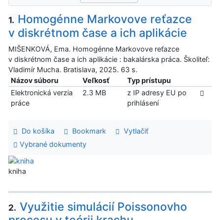
Homogénne Markovove reťazce
1.
v diskrétnom čase a ich aplikácie
MIŠENKOVÁ, Ema. Homogénne Markovove reťazce
v diskrétnom čase a ich aplikácie : bakalárska práca. Školiteľ:
Vladimír Mucha. Bratislava, 2025. 63 s.
Názov súboru
Veľkosť
Typ prístupu
Elektronická verzia
2.3 MB
z IP adresy EU po
práce
prihlásení
Do košíka
Bookmark
Vytlačiť
Vybrané dokumenty
kniha
Využitie simulácií Poissonovho
2.