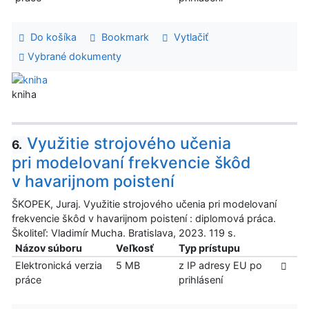
Do košíka
Bookmark
Vytlačiť
Vybrané dokumenty
kniha
Využitie strojového učenia
6.
pri modelovaní frekvencie škôd
v havarijnom poistení
ŠKOPEK, Juraj. Využitie strojového učenia pri modelovaní
frekvencie škôd v havarijnom poistení : diplomová práca.
Školiteľ: Vladimír Mucha. Bratislava, 2023. 119 s.
Názov súboru
Veľkosť
Typ prístupu
Elektronická verzia
5 MB
z IP adresy EU po
práce
prihlásení