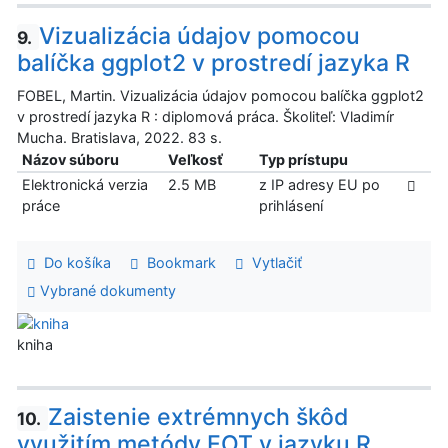
Vizualizácia údajov pomocou
9.
balíčka ggplot2 v prostredí jazyka R
FOBEL, Martin. Vizualizácia údajov pomocou balíčka ggplot2
v prostredí jazyka R : diplomová práca. Školiteľ: Vladimír
Mucha. Bratislava, 2022. 83 s.
Názov súboru
Veľkosť
Typ prístupu
Elektronická verzia
2.5 MB
z IP adresy EU po
práce
prihlásení
Do košíka
Bookmark
Vytlačiť
Vybrané dokumenty
kniha
Zaistenie extrémnych škôd
10.
využitím metódy EOT v jazyku R