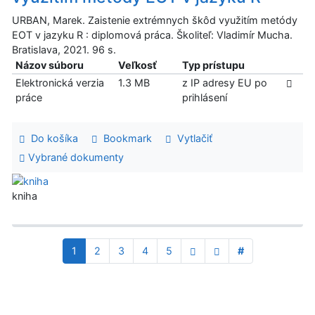
URBAN, Marek. Zaistenie extrémnych škôd využitím metódy
EOT v jazyku R : diplomová práca. Školiteľ: Vladimír Mucha.
Bratislava, 2021. 96 s.
Názov súboru
Veľkosť
Typ prístupu
Elektronická verzia
1.3 MB
z IP adresy EU po
práce
prihlásení
Do košíka
Bookmark
Vytlačiť
Vybrané dokumenty
kniha
1
2
3
4
5
#