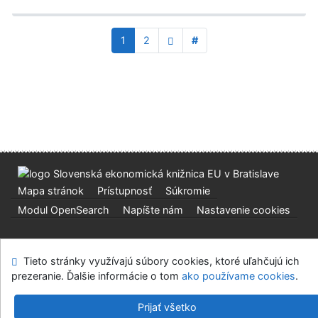
1
2
#
Mapa stránok
Prístupnosť
Súkromie
Modul OpenSearch
Napíšte nám
Nastavenie cookies
Slovenská ekonomická knižnica EU v Bratislave
Tieto stránky využívajú súbory cookies, ktoré uľahčujú ich
©1993-2026
IPAC
v.4.8.63a
-
Cosmotron Slovakia, s.r.o.
prezeranie. Ďalšie informácie o tom
ako používame cookies
.
Prijať všetko