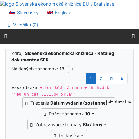
Prejsť na obsah
Prejsť na menu
Slovensky
English
Prehlásenie o webovej prístupnosti
V košíku (
0
)
Výsledky vyhľadávania
Zdroj:
Slovenská ekonomická knižnica - Katalóg
dokumentov SEK
Nájdených záznamov: 18
1
2
#
Vaša otázka:
Autor-kód záznamu + druh.dok =
"^eu_un_cat 0181504 xcla^"
#tpl-btn-affix
Triedenie
Dátum vydania (zostupne)
Počet záznamov
10
Zobrazovacie formáty
Skrátený
Do košíka