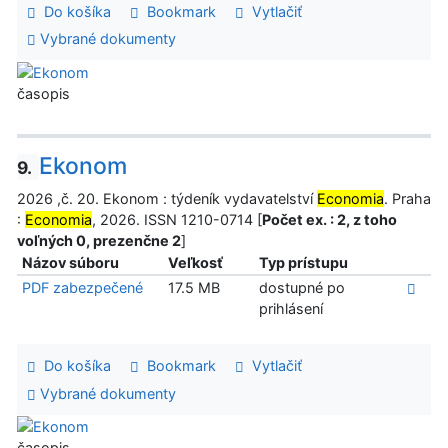
Do košíka
Bookmark
Vytlačiť
Vybrané dokumenty
časopis
Ekonom
9.
2026 ,č. 20. Ekonom : týdeník vydavatelství
Economia
. Praha
:
Economia
, 2026. ISSN 1210-0714 [
Počet ex. : 2, z toho
voľných 0, prezenčne 2
]
Názov súboru
Veľkosť
Typ prístupu
PDF zabezpečené
17.5 MB
dostupné po
prihlásení
Do košíka
Bookmark
Vytlačiť
Vybrané dokumenty
časopis