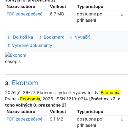
Názov súboru
Veľkosť
Typ prístupu
PDF zabezpečené
6.7 MB
dostupné po
prihlásení
Do košíka
Bookmark
Vytlačiť
Vybrané dokumenty
časopis
Ekonom
3.
2026 ,č. 26-27. Ekonom : týdeník vydavatelství
Economia
.
Praha :
Economia
, 2026. ISSN 1210-0714 [
Počet ex. : 2, z
toho voľných 0, prezenčne 2
]
Názov súboru
Veľkosť
Typ prístupu
PDF zabezpečené
9.1 MB
dostupné po
prihlásení