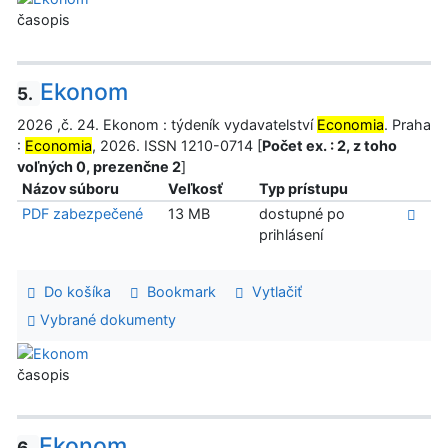
časopis
Ekonom
5.
2026 ,č. 24. Ekonom : týdeník vydavatelství
Economia
. Praha
:
Economia
, 2026. ISSN 1210-0714 [
Počet ex. : 2, z toho
voľných 0, prezenčne 2
]
Názov súboru
Veľkosť
Typ prístupu
PDF zabezpečené
13 MB
dostupné po
prihlásení
Do košíka
Bookmark
Vytlačiť
Vybrané dokumenty
časopis
Ekonom
6.