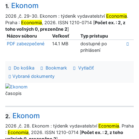
Ekonom
1.
2026 ,č. 29-30. Ekonom : týdeník vydavatelství
Economia
.
Praha :
Economia
, 2026. ISSN 1210-0714 [
Počet ex. : 2, z
toho voľných 0, prezenčne 2
]
Názov súboru
Veľkosť
Typ prístupu
PDF zabezpečené
14.1 MB
dostupné po
prihlásení
Do košíka
Bookmark
Vytlačiť
Vybrané dokumenty
časopis
Ekonom
2.
2026 ,č. 28. Ekonom : týdeník vydavatelství
Economia
. Praha
:
Economia
, 2026. ISSN 1210-0714 [
Počet ex. : 2, z toho
voľných 0, prezenčne 2
]