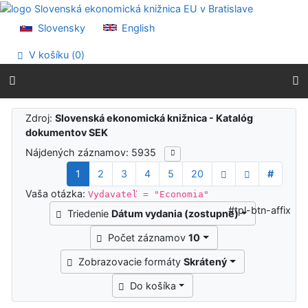
Prejsť na obsah
Prejsť na menu
Slovensky
English
Prehlásenie o webovej prístupnosti
V košíku (
0
)
Výsledky vyhľadávania
Zdroj:
Slovenská ekonomická knižnica - Katalóg
dokumentov SEK
Nájdených záznamov: 5935
1
2
3
4
5
20
#
Vaša otázka:
Vydavateľ = "Economia"
#tpl-btn-affix
Triedenie
Dátum vydania (zostupne)
Počet záznamov
10
Zobrazovacie formáty
Skrátený
Do košíka