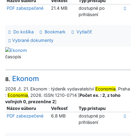
Názov súboru
Veľkosť
Typ prístupu
PDF zabezpečené
21.4 MB
dostupné po
prihlásení
Do košíka
Bookmark
Vytlačiť
Vybrané dokumenty
časopis
Ekonom
8.
2026 ,č. 21. Ekonom : týdeník vydavatelství
Economia
. Praha
:
Economia
, 2026. ISSN 1210-0714 [
Počet ex. : 2, z toho
voľných 0, prezenčne 2
]
Názov súboru
Veľkosť
Typ prístupu
PDF zabezpečené
6.8 MB
dostupné po
prihlásení