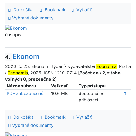
Do košíka
Bookmark
Vytlačiť
Vybrané dokumenty
časopis
Ekonom
4.
2026 ,č. 25. Ekonom : týdeník vydavatelství
Economia
. Praha
:
Economia
, 2026. ISSN 1210-0714 [
Počet ex. : 2, z toho
voľných 0, prezenčne 2
]
Názov súboru
Veľkosť
Typ prístupu
PDF zabezpečené
10.6 MB
dostupné po
prihlásení
Do košíka
Bookmark
Vytlačiť
Vybrané dokumenty