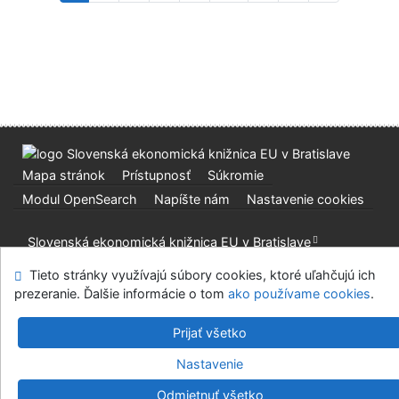
Mapa stránok
Prístupnosť
Súkromie
Modul OpenSearch
Napíšte nám
Nastavenie cookies
Slovenská ekonomická knižnica EU v Bratislave
©1993-2026
IPAC
v.4.8.63a
-
Cosmotron Slovakia, s.r.o.
Tieto stránky využívajú súbory cookies, ktoré uľahčujú ich
prezeranie. Ďalšie informácie o tom
ako používame cookies
.
Prijať všetko
Nastavenie
Odmietnuť všetko