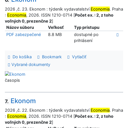
2026 ,č. 23. Ekonom : týdeník vydavatelství
Economia
. Praha
:
Economia
, 2026. ISSN 1210-0714 [
Počet ex. : 2, z toho
voľných 0, prezenčne 2
]
Názov súboru
Veľkosť
Typ prístupu
PDF zabezpečené
8.8 MB
dostupné po
prihlásení
Do košíka
Bookmark
Vytlačiť
Vybrané dokumenty
časopis
Ekonom
7.
2026 ,č. 22. Ekonom : týdeník vydavatelství
Economia
. Praha
:
Economia
, 2026. ISSN 1210-0714 [
Počet ex. : 2, z toho
voľných 0, prezenčne 2
]