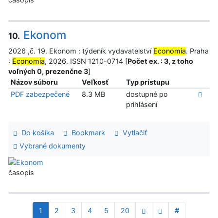
Ekonom
10.
2026 ,č. 19. Ekonom : týdeník vydavatelství
Economia
. Praha
:
Economia
, 2026. ISSN 1210-0714 [
Počet ex. : 3, z toho
voľných 0, prezenčne 3
]
Názov súboru
Veľkosť
Typ prístupu
PDF zabezpečené
8.3 MB
dostupné po
prihlásení
Do košíka
Bookmark
Vytlačiť
Vybrané dokumenty
časopis
1
2
3
4
5
20
#