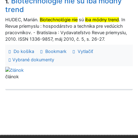
Biotechnológie nie sú iba módny
1.
trend
HUDEC, Marián.
Biotechnológie nie
sú
iba módny trend
. In
Revue priemyslu : hospodárstvo a technika pre vedúcich
pracovníkov. - Bratislava : Vydavateľstvo Revue priemyslu,
2010. ISSN 1336-9857, máj 2010, č. 5, s. 26-27.
Do košíka
Bookmark
Vytlačiť
Vybrané dokumenty
článok