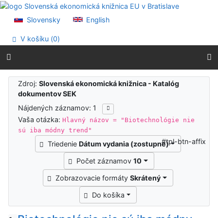
Prejsť na obsah
Prejsť na menu
Slovensky
English
Prehlásenie o webovej prístupnosti
V košíku (
0
)
Výsledky vyhľadávania
Zdroj:
Slovenská ekonomická knižnica - Katalóg
dokumentov SEK
Nájdených záznamov: 1
Vaša otázka:
Hlavný názov = "Biotechnológie nie
sú iba módny trend"
#tpl-btn-affix
Triedenie
Dátum vydania (zostupne)
Počet záznamov
10
Zobrazovacie formáty
Skrátený
Do košíka