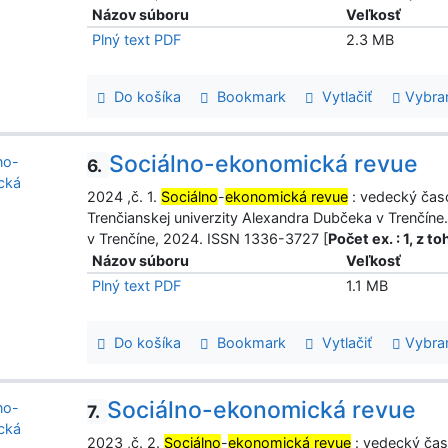
Názov súboru
Veľkosť
Plný text PDF
2.3 MB
Do košíka
Bookmark
Vytlačiť
Vybra
Sociálno-ekonomická revue
6.
2024 ,č. 1.
Sociálno
-
ekonomická revue
: vedecký čas
Trenčianskej univerzity Alexandra Dubčeka v Trenčíne.
v Trenčíne, 2024. ISSN 1336-3727 [
Počet ex. : 1, z 
Názov súboru
Veľkosť
Plný text PDF
1.1 MB
Do košíka
Bookmark
Vytlačiť
Vybra
Sociálno-ekonomická revue
7.
2023 ,č. 2.
Sociálno
-
ekonomická revue
: vedecký čas