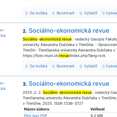
Do košíka
Bookmark
Vytlačiť
Vybra
Sociálno-ekonomická revue
2.
Sociálno
-
ekonomická revue
: vedecký časopis Fakul
univerzity Alexandra Dubčeka v Trenčíne. - Spracova
Trenčín : Trenčianska univerzita Alexandra Dubčeka v
https://fsev.tnuni.sk/
revue
/index.php?lang=svk
Do košíka
Bookmark
Vytlačiť
Vybra
Sociálno-ekonomická revue
3.
2025 ,č. 2.
Sociálno
-
ekonomická revue
: vedecký čas
Trenčianskej univerzity Alexandra Dubčeka v Trenčíne.
v Trenčíne, 2025. ISSN 1336-3727
Názov súboru
Veľkosť
Plný text PDF
4.2 MB