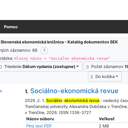
Pomoc
ledky vyhľadávania
:
Slovenská ekonomická knižnica - Katalóg dokumentov SEK
ených záznamov: 66
otázka:
Hlavný názov = "Sociálno ekonomická revue"
Triedenie
Dátum vydania (zostupne)
Počet záznamov
1
Do košíka
Sociálno-ekonomická revue
1.
2026 ,č. 1.
Sociálno
-
ekonomická revue
: vedecký čas
Trenčianskej univerzity Alexandra Dubčeka v Trenčíne.
v Trenčíne, 2026. ISSN 1336-3727
Názov súboru
Veľkosť
Plný text PDF
2 MB