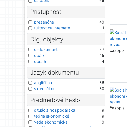
časopis
66
Prístupnosť
prezenčne
49
fulltext na internete
1
Dig. objekty
e-dokument
47
časopis
obálka
15
obsah
4
Jazyk dokumentu
angličtina
36
slovenčina
30
Predmetové heslo
časopis
situácia hospodárska
19
teórie ekonomické
19
veda ekonomická
19