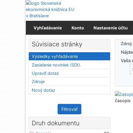
Prejsť na obsah
Prejsť na menu
Prehlásenie o webovej prístupnosti
Vyhľadávanie
Konto
Nastavenie účtu
Výs
Súvisiace stránky
Zdroj
Nájd
Výsledky vyhľadávania
Vaša 
Zasielanie noviniek (SDI).
Upraviť dotaz
Zdroje
Nový dotaz
časopis
Filtrovať
Druh dokumentu