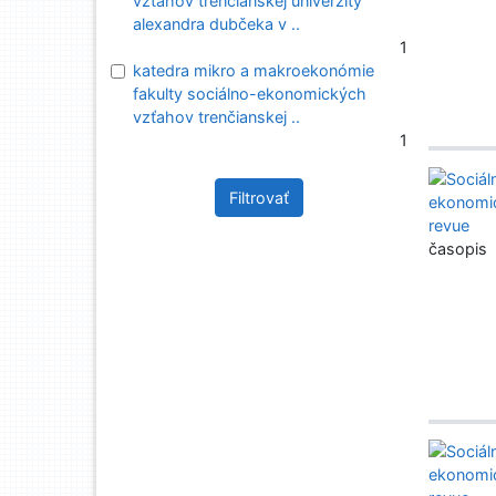
vzťahov trenčianskej univerzity
alexandra dubčeka v ..
1
katedra mikro a makroekonómie
fakulty sociálno-ekonomických
vzťahov trenčianskej ..
1
Filtrovať
časopis