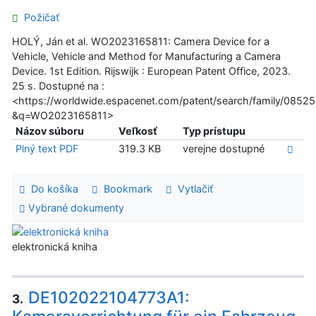
Požičať
HOLÝ, Ján et al. WO2023165811: Camera Device for a
Vehicle, Vehicle and Method for Manufacturing a Camera
Device. 1st Edition. Rijswijk : European Patent Office, 2023.
25 s. Dostupné na :
<https://worldwide.espacenet.com/patent/search/family/085
&q=WO2023165811>
Názov súboru
Veľkosť
Typ prístupu
Plný text PDF
319.3 KB
verejne dostupné
Do košíka
Bookmark
Vytlačiť
Vybrané dokumenty
elektronická kniha
DE102022104773A1:
3.