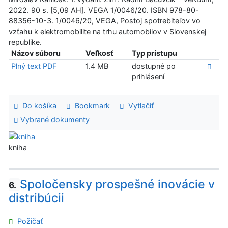
2022. 90 s. [5,09 AH]. VEGA 1/0046/20. ISBN 978-80-
88356-10-3. 1/0046/20, VEGA, Postoj spotrebiteľov vo
vzťahu k elektromobilite na trhu automobilov v Slovenskej
republike.
Názov súboru
Veľkosť
Typ prístupu
Plný text PDF
1.4 MB
dostupné po
prihlásení
Do košíka
Bookmark
Vytlačiť
Vybrané dokumenty
kniha
Spoločensky prospešné inovácie v
6.
distribúcii
Požičať