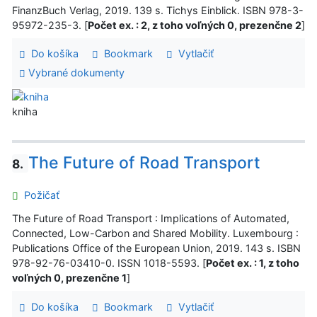
FinanzBuch Verlag, 2019. 139 s. Tichys Einblick. ISBN 978-3-
95972-235-3. [
Počet ex. : 2, z toho voľných 0, prezenčne 2
]
Do košíka
Bookmark
Vytlačiť
Vybrané dokumenty
kniha
The Future of Road Transport
8.
Požičať
The Future of Road Transport : Implications of Automated,
Connected, Low-Carbon and Shared Mobility. Luxembourg :
Publications Office of the European Union, 2019. 143 s. ISBN
978-92-76-03410-0. ISSN 1018-5593. [
Počet ex. : 1, z toho
voľných 0, prezenčne 1
]
Do košíka
Bookmark
Vytlačiť