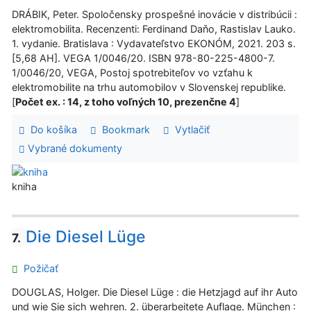
DRÁBIK, Peter. Spoločensky prospešné inovácie v distribúcii :
elektromobilita. Recenzenti: Ferdinand Daňo, Rastislav Lauko.
1. vydanie. Bratislava : Vydavateľstvo EKONÓM, 2021. 203 s.
[5,68 AH]. VEGA 1/0046/20. ISBN 978-80-225-4800-7.
1/0046/20, VEGA, Postoj spotrebiteľov vo vzťahu k
elektromobilite na trhu automobilov v Slovenskej republike.
[
Počet ex. : 14, z toho voľných 10, prezenčne 4
]
Do košíka
Bookmark
Vytlačiť
Vybrané dokumenty
kniha
Die Diesel Lüge
7.
Požičať
DOUGLAS, Holger. Die Diesel Lüge : die Hetzjagd auf ihr Auto
und wie Sie sich wehren. 2. überarbeitete Auflage. München :