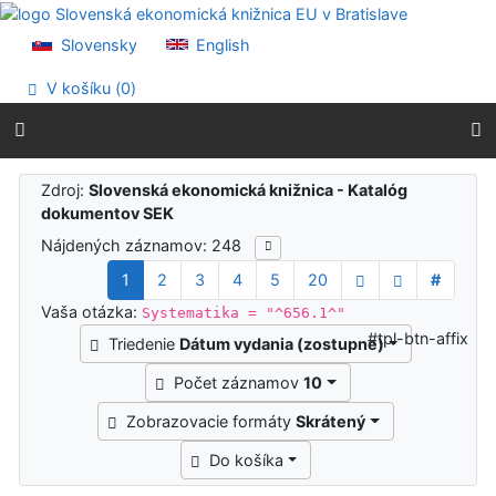
Prejsť na obsah
Prejsť na menu
Slovensky
English
Prehlásenie o webovej prístupnosti
V košíku (
0
)
Výsledky vyhľadávania
Zdroj:
Slovenská ekonomická knižnica - Katalóg
dokumentov SEK
Nájdených záznamov: 248
1
2
3
4
5
20
#
Vaša otázka:
Systematika = "^656.1^"
#tpl-btn-affix
Triedenie
Dátum vydania (zostupne)
Počet záznamov
10
Zobrazovacie formáty
Skrátený
Do košíka