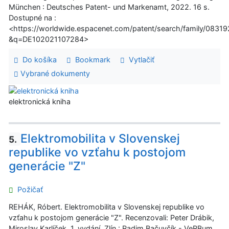
München : Deutsches Patent- und Markenamt, 2022. 16 s.
Dostupné na :
<https://worldwide.espacenet.com/patent/search/family/0831
&q=DE102021107284>
Do košíka
Bookmark
Vytlačiť
Vybrané dokumenty
elektronická kniha
Elektromobilita v Slovenskej
5.
republike vo vzťahu k postojom
generácie "Z"
Požičať
REHÁK, Róbert. Elektromobilita v Slovenskej republike vo
vzťahu k postojom generácie "Z". Recenzovali: Peter Drábik,
Miroslav Karlíček. 1. vydání. Zlín : Radim Bačuvčík - VeRBum,