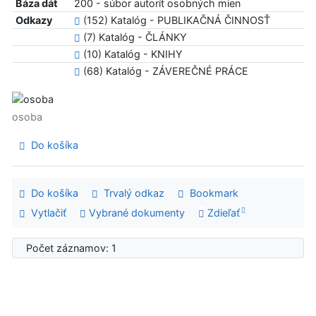
Báza dát
200 - súbor autorít osobných mien
Odkazy
(152) Katalóg - PUBLIKAČNÁ ČINNOSŤ
(7) Katalóg - ČLÁNKY
(10) Katalóg - KNIHY
(68) Katalóg - ZÁVEREČNÉ PRÁCE
osoba
Do košíka
Do košíka
Trvalý odkaz
Bookmark
Vytlačiť
Vybrané dokumenty
Zdieľať
Počet záznamov: 1