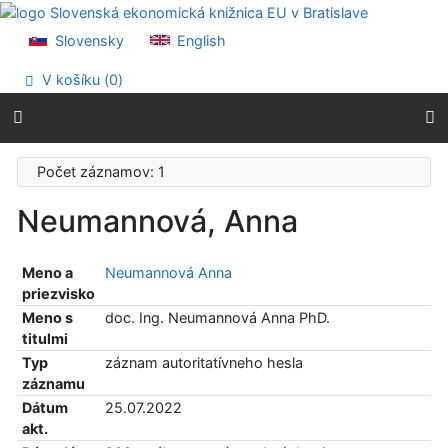
Prejsť na obsah
Prejsť na menu
Slovensky
English
Prehlásenie o webovej prístupnosti
V košíku (
0
)
Počet záznamov: 1
Neumannová, Anna
Meno a
Neumannová Anna
priezvisko
Meno s
doc. Ing. Neumannová Anna PhD.
titulmi
Typ
záznam autoritatívneho hesla
záznamu
Dátum
25.07.2022
akt.