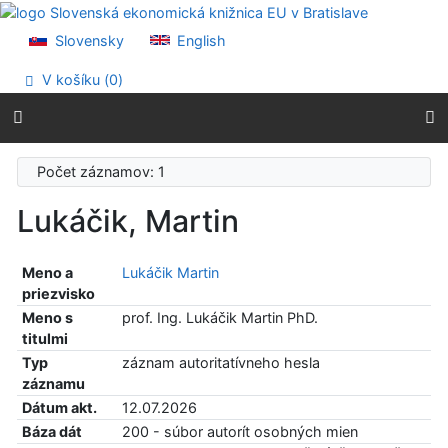
Prejsť na obsah
Prejsť na menu
Slovensky
English
Prehlásenie o webovej prístupnosti
V košíku (
0
)
Počet záznamov: 1
Lukáčik, Martin
Meno a
Lukáčik Martin
priezvisko
Meno s
prof. Ing. Lukáčik Martin PhD.
titulmi
Typ
záznam autoritatívneho hesla
záznamu
Dátum akt.
12.07.2026
Báza dát
200 - súbor autorít osobných mien