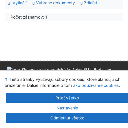
Vytlačiť
Vybrané dokumenty
Zdieľať
Počet záznamov: 1
Mapa stránok
Prístupnosť
Súkromie
Tieto stránky využívajú súbory cookies, ktoré uľahčujú ich
Modul OpenSearch
Napíšte nám
Nastavenie cookies
prezeranie. Ďalšie informácie o tom
ako používame cookies
.
Prijať všetko
Slovenská ekonomická knižnica EU v Bratislave
©1993-2026
IPAC
v.4.8.63a
-
Cosmotron Slovakia, s.r.o.
Nastavenie
Odmietnuť všetko