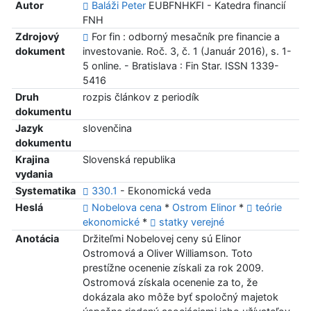
Autor
Baláži Peter
EUBFNHKFI - Katedra financií
FNH
Zdrojový
For fin : odborný mesačník pre financie a
dokument
investovanie. Roč. 3, č. 1 (Január 2016), s. 1-
5 online. - Bratislava : Fin Star. ISSN 1339-
5416
Druh
rozpis článkov z periodík
dokumentu
Jazyk
slovenčina
dokumentu
Krajina
Slovenská republika
vydania
Systematika
330.1
- Ekonomická veda
Heslá
Nobelova cena
*
Ostrom Elinor
*
teórie
ekonomické
*
statky verejné
Anotácia
Držiteľmi Nobelovej ceny sú Elinor
Ostromová a Oliver Williamson. Toto
prestížne ocenenie získali za rok 2009.
Ostromová získala ocenenie za to, že
dokázala ako môže byť spoločný majetok