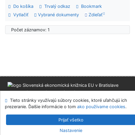
Do košíka
Trvalý odkaz
Bookmark
Vytlačiť
Vybrané dokumenty
Zdieľať
Počet záznamov: 1
Mapa stránok
Prístupnosť
Súkromie
Tieto stránky využívajú súbory cookies, ktoré uľahčujú ich
Modul OpenSearch
Napíšte nám
Nastavenie cookies
prezeranie. Ďalšie informácie o tom
ako používame cookies
.
Slovenská ekonomická knižnica EU v Bratislave
Prijať všetko
©1993-2026
IPAC
v.4.8.63a
-
Cosmotron Slovakia, s.r.o.
Nastavenie