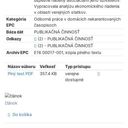
úspešne riadený asociáciami jeho užívateľov.
Vypracovala analýzu ekonomického riadenia
v oblasti verejných statkov.
Kategória
Odborné práce v domácich nekarentovaných
EPC
časopisoch
Báza dát
PUBLIKAČNÁ ČINNOSŤ
Odkazy
(2) - PUBLIKAČNÁ ČINNOSŤ
(2) - PUBLIKAČNÁ ČINNOSŤ
Archív EPC
E16 00017-001, kópia plného textu
Názov súboru
Veľkosť
Typ prístupu
Plný text PDF
357.4 KB
verejne
dostupné
článok
Do košíka