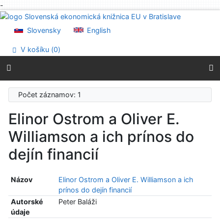
-
Prejsť na obsah
Prejsť na menu
Slovensky
English
Prehlásenie o webovej prístupnosti
V košíku (
0
)
Počet záznamov: 1
Elinor Ostrom a Oliver E.
Williamson a ich prínos do
dejín financií
Názov
Elinor Ostrom a Oliver E. Williamson a ich
prínos do dejín financií
Autorské
Peter Baláži
údaje