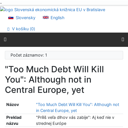
-
Prejsť na obsah
Prejsť na menu
Slovensky
English
Prehlásenie o webovej prístupnosti
V košíku (
0
)
Počet záznamov: 1
"Too Much Debt Will Kill
You": Although not in
Central Europe, yet
Názov
"Too Much Debt Will Kill You": Although not
in Central Europe, yet
Preklad
"Príliš veľa dlhov vás zabije": Aj keď nie v
názvu
strednej Európe