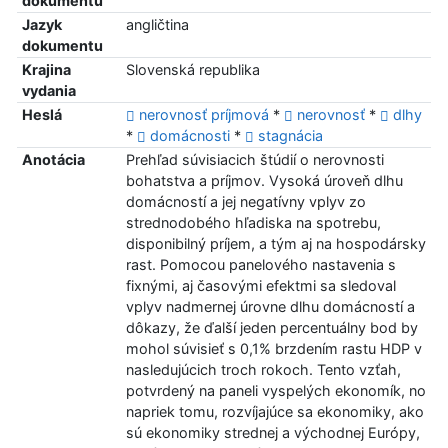
dokumentu
Jazyk
angličtina
dokumentu
Krajina
Slovenská republika
vydania
Heslá
nerovnosť príjmová
*
nerovnosť
*
dlhy
*
domácnosti
*
stagnácia
Anotácia
Prehľad súvisiacich štúdií o nerovnosti
bohatstva a príjmov. Vysoká úroveň dlhu
domácností a jej negatívny vplyv zo
strednodobého hľadiska na spotrebu,
disponibilný príjem, a tým aj na hospodársky
rast. Pomocou panelového nastavenia s
fixnými, aj časovými efektmi sa sledoval
vplyv nadmernej úrovne dlhu domácností a
dôkazy, že ďalší jeden percentuálny bod by
mohol súvisieť s 0,1% brzdením rastu HDP v
nasledujúcich troch rokoch. Tento vzťah,
potvrdený na paneli vyspelých ekonomík, no
napriek tomu, rozvíjajúce sa ekonomiky, ako
sú ekonomiky strednej a východnej Európy,