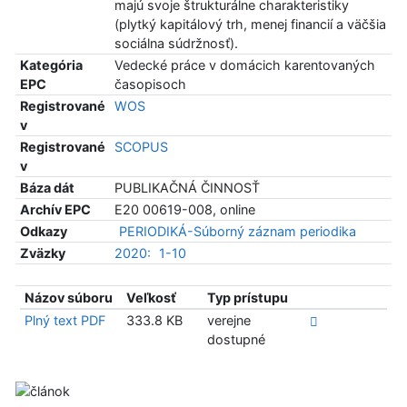
majú svoje štrukturálne charakteristiky
(plytký kapitálový trh, menej financií a väčšia
sociálna súdržnosť).
Kategória
Vedecké práce v domácich karentovaných
EPC
časopisoch
Registrované
WOS
v
Registrované
SCOPUS
v
Báza dát
PUBLIKAČNÁ ČINNOSŤ
Archív EPC
E20 00619-008, online
Odkazy
PERIODIKÁ-Súborný záznam periodika
Zväzky
2020:
1-10
Názov súboru
Veľkosť
Typ prístupu
Plný text PDF
333.8 KB
verejne
dostupné