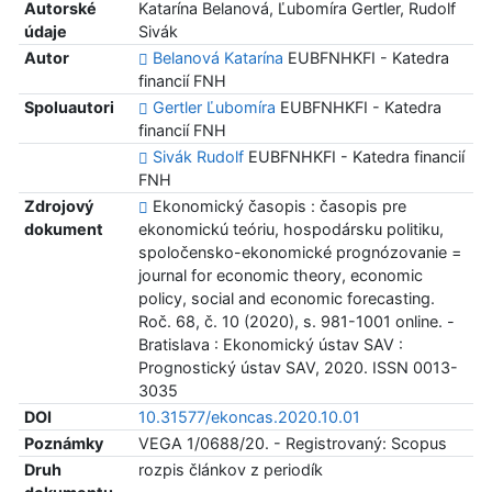
Autorské
Katarína Belanová, Ľubomíra Gertler, Rudolf
údaje
Sivák
Autor
Belanová Katarína
EUBFNHKFI - Katedra
financií FNH
Spoluautori
Gertler Ľubomíra
EUBFNHKFI - Katedra
financií FNH
Sivák Rudolf
EUBFNHKFI - Katedra financií
FNH
Zdrojový
Ekonomický časopis : časopis pre
dokument
ekonomickú teóriu, hospodársku politiku,
spoločensko-ekonomické prognózovanie =
journal for economic theory, economic
policy, social and economic forecasting.
Roč. 68, č. 10 (2020), s. 981-1001 online. -
Bratislava : Ekonomický ústav SAV :
Prognostický ústav SAV, 2020. ISSN 0013-
3035
DOI
10.31577/ekoncas.2020.10.01
Poznámky
VEGA 1/0688/20. - Registrovaný: Scopus
Druh
rozpis článkov z periodík