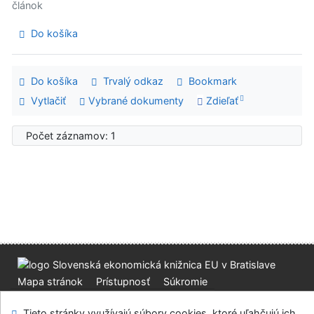
článok
Do košíka
Do košíka
Trvalý odkaz
Bookmark
Vytlačiť
Vybrané dokumenty
Zdieľať
Počet záznamov: 1
Mapa stránok
Prístupnosť
Súkromie
Modul OpenSearch
Napíšte nám
Nastavenie cookies
Tieto stránky využívajú súbory cookies, ktoré uľahčujú ich