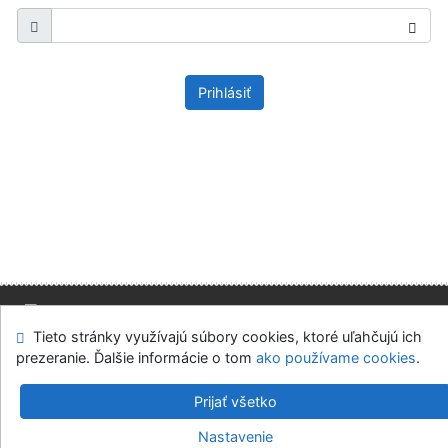
Prihlásiť
Tieto stránky využívajú súbory cookies, ktoré uľahčujú ich
Mapa stránok
Prístupnosť
Súkromie
prezeranie. Ďalšie informácie o tom
ako používame cookies
.
Modul OpenSearch
Napíšte nám
Nastavenie cookies
Prijať všetko
Slovenská ekonomická knižnica EU v Bratislave
Nastavenie
©1993-2026
IPAC
v.4.8.63a
-
Cosmotron Slovakia, s.r.o.