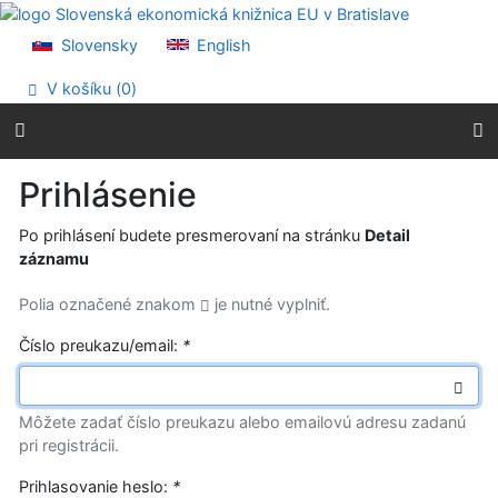
Prejsť na obsah
Prejsť na menu
Slovensky
English
Prehlásenie o webovej prístupnosti
V košíku (
0
)
Prihlásenie
Po prihlásení budete presmerovaní na stránku
Detail
záznamu
Polia označené znakom
je nutné vyplniť.
Číslo preukazu/email:
*
Môžete zadať číslo preukazu alebo emailovú adresu zadanú
pri registrácii.
Prihlasovanie heslo:
*