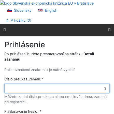
Prejsť na obsah
Prejsť na menu
Slovensky
English
Prehlásenie o webovej prístupnosti
V košíku (
0
)
Prihlásenie
Po prihlásení budete presmerovaní na stránku
Detail
záznamu
Polia označené znakom
je nutné vyplniť.
Číslo preukazu/email:
*
Môžete zadať číslo preukazu alebo emailovú adresu zadanú
pri registrácii.
Prihlasovanie heslo:
*