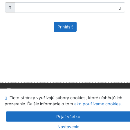
Prihlásiť
Tieto stránky využívajú súbory cookies, ktoré uľahčujú ich
Mapa stránok
Prístupnosť
Súkromie
prezeranie. Ďalšie informácie o tom
ako používame cookies
.
Modul OpenSearch
Napíšte nám
Nastavenie cookies
Prijať všetko
Slovenská ekonomická knižnica EU v Bratislave
Nastavenie
©1993-2026
IPAC
v.4.8.63a
-
Cosmotron Slovakia, s.r.o.