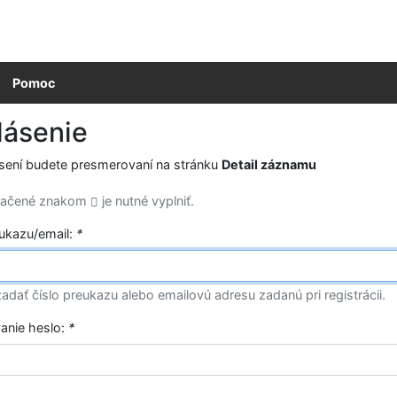
Pomoc
lásenie
ásení budete presmerovaní na stránku
Detail záznamu
značené znakom
je nutné vyplniť.
eukazu/email:
*
adať číslo preukazu alebo emailovú adresu zadanú pri registrácii.
vanie heslo:
*