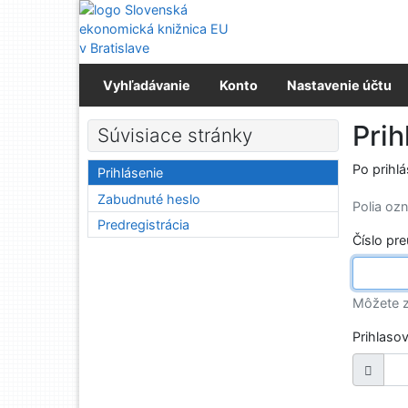
Prejsť na obsah
Prejsť na menu
Prehlásenie o webovej prístupnosti
Vyhľadávanie
Konto
Nastavenie účtu
Prih
Súvisiace stránky
Po prihl
Prihlásenie
Zabudnuté heslo
Polia o
Predregistrácia
Číslo pr
Môžete z
Prihlaso