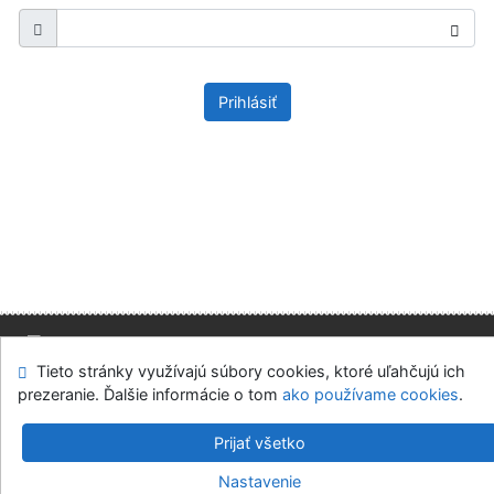
Prihlásiť
Tieto stránky využívajú súbory cookies, ktoré uľahčujú ich
Mapa stránok
Prístupnosť
Súkromie
prezeranie. Ďalšie informácie o tom
ako používame cookies
.
Modul OpenSearch
Napíšte nám
Nastavenie cookies
Prijať všetko
Slovenská ekonomická knižnica EU v Bratislave
Nastavenie
©1993-2026
IPAC
v.4.8.63a
-
Cosmotron Slovakia, s.r.o.