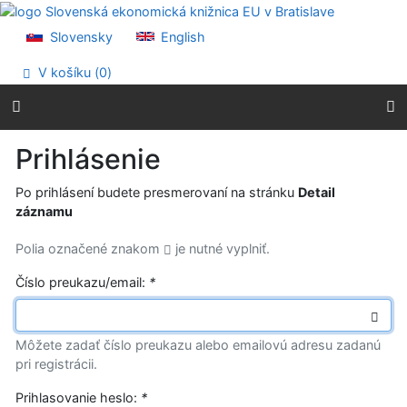
Prejsť na obsah
Prejsť na menu
Slovensky
English
Prehlásenie o webovej prístupnosti
V košíku (
0
)
Prihlásenie
Po prihlásení budete presmerovaní na stránku
Detail
záznamu
Polia označené znakom
je nutné vyplniť.
Číslo preukazu/email:
*
Môžete zadať číslo preukazu alebo emailovú adresu zadanú
pri registrácii.
Prihlasovanie heslo:
*