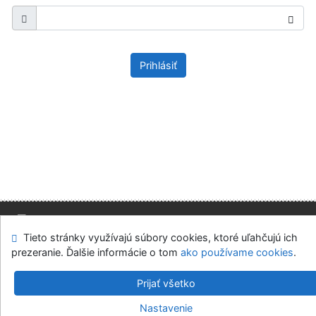
Prihlásiť
Tieto stránky využívajú súbory cookies, ktoré uľahčujú ich
Mapa stránok
Prístupnosť
Súkromie
prezeranie. Ďalšie informácie o tom
ako používame cookies
.
Modul OpenSearch
Napíšte nám
Nastavenie cookies
Prijať všetko
Slovenská ekonomická knižnica EU v Bratislave
Nastavenie
©1993-2026
IPAC
v.4.8.63a
-
Cosmotron Slovakia, s.r.o.