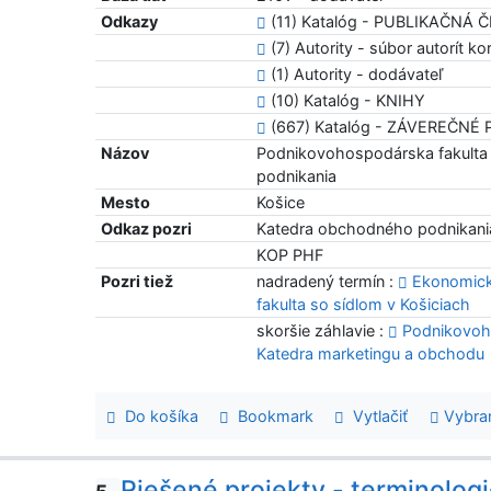
Odkazy
(11) Katalóg - PUBLIKAČNÁ 
(7) Autority - súbor autorít kor
(1) Autority - dodávateľ
(10) Katalóg - KNIHY
(667) Katalóg - ZÁVEREČNÉ
Názov
Podnikovohospodárska fakulta 
podnikania
Mesto
Košice
Odkaz pozri
Katedra obchodného podnikan
KOP PHF
Pozri tiež
nadradený termín :
Ekonomická
fakulta so sídlom v Košiciach
skoršie záhlavie :
Podnikovoho
Katedra marketingu a obchodu
Do košíka
Bookmark
Vytlačiť
Vybra
Riešené projekty - terminolog