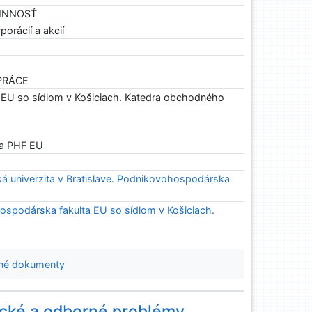
ČINNOSŤ
porácií a akcií
 PRÁCE
EU so sídlom v Košiciach. Katedra obchodného
ia PHF EU
 univerzita v Bratislave. Podnikovohospodárska
spodárska fakulta EU so sídlom v Košiciach.
né dokumenty
ické a odborné problémy.