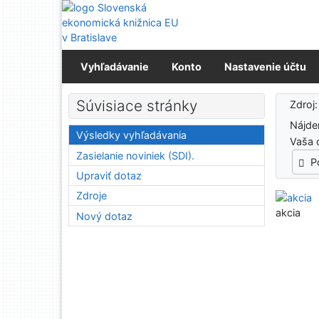
Prejsť na obsah
Prejsť na menu
Prehlásenie o webovej prístupnosti
Vyhľadávanie
Konto
Nastavenie účtu
Výs
Súvisiace stránky
Zdroj
Nájd
Výsledky vyhľadávania
Vaša 
Zasielanie noviniek (SDI).
P
Upraviť dotaz
Zdroje
akcia
Nový dotaz