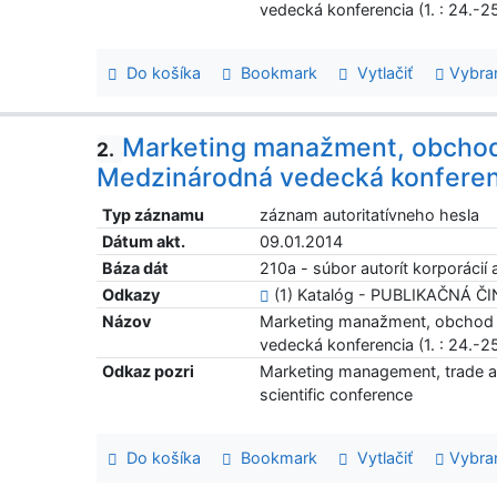
vedecká konferencia (1. : 24.-2
Do košíka
Bookmark
Vytlačiť
Vybra
Marketing manažment, obchod 
2.
Medzinárodná vedecká konferen
Typ záznamu
záznam autoritatívneho hesla
Dátum akt.
09.01.2014
Báza dát
210a - súbor autorít korporácií a
Odkazy
(1) Katalóg - PUBLIKAČNÁ Č
Názov
Marketing manažment, obchod a
vedecká konferencia (1. : 24.-2
Odkaz pozri
Marketing management, trade an
scientific conference
Do košíka
Bookmark
Vytlačiť
Vybra