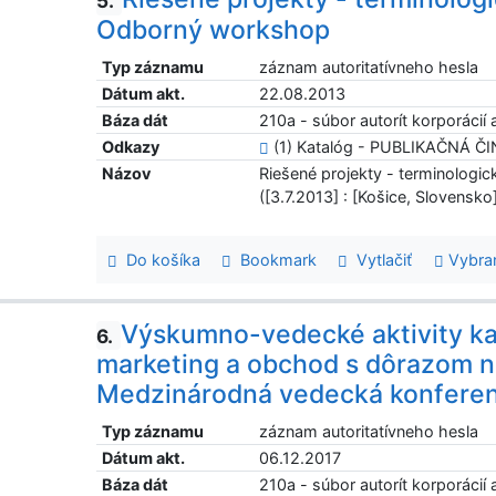
5.
Odborný workshop
Typ záznamu
záznam autoritatívneho hesla
Dátum akt.
22.08.2013
Báza dát
210a - súbor autorít korporácií a
Odkazy
(1) Katalóg - PUBLIKAČNÁ Č
Názov
Riešené projekty - terminolog
([3.7.2013] : [Košice, Slovensko
Do košíka
Bookmark
Vytlačiť
Vybra
Výskumno-vedecké aktivity k
6.
marketing a obchod s dôrazom n
Medzinárodná vedecká konferen
Typ záznamu
záznam autoritatívneho hesla
Dátum akt.
06.12.2017
Báza dát
210a - súbor autorít korporácií a