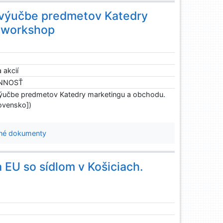
 výučbe predmetov Katedry
 workshop
 akcií
INNOSŤ
výučbe predmetov Katedry marketingu a obchodu.
ovensko])
né dokumenty
EU so sídlom v Košiciach.