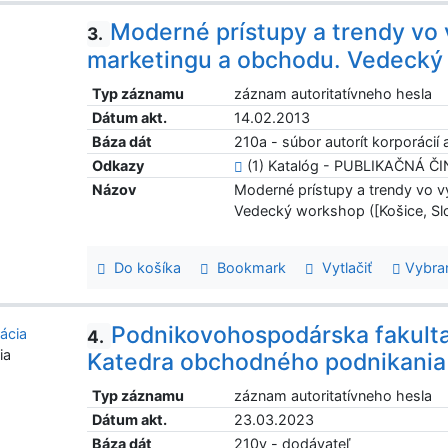
Moderné prístupy a trendy vo
3.
marketingu a obchodu. Vedecký
Typ záznamu
záznam autoritatívneho hesla
Dátum akt.
14.02.2013
Báza dát
210a - súbor autorít korporácií a
Odkazy
(1) Katalóg - PUBLIKAČNÁ Č
Názov
Moderné prístupy a trendy vo 
Vedecký workshop ([Košice, Sl
Do košíka
Bookmark
Vytlačiť
Vybra
Podnikovohospodárska fakulta 
4.
ia
Katedra obchodného podnikania
Typ záznamu
záznam autoritatívneho hesla
Dátum akt.
23.03.2023
Báza dát
210v - dodávateľ