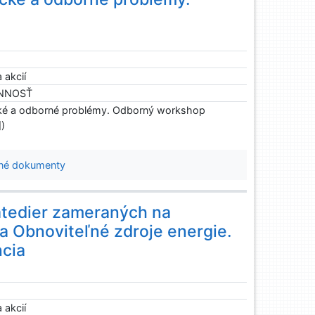
 akcií
INNOSŤ
ické a odborné problémy. Odborný workshop
])
né dokumenty
atedier zameraných na
a Obnoviteľné zdroje energie.
cia
 akcií