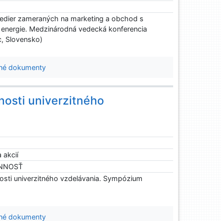
edier zameraných na marketing a obchod s
 energie. Medzinárodná vedecká konferencia
c, Slovensko)
né dokumenty
osti univerzitného
 akcií
INNOSŤ
sti univerzitného vzdelávania. Sympózium
né dokumenty