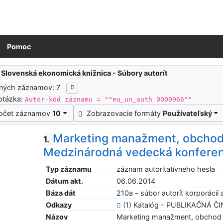
Pomoc
ledky vyhľadávania
:
Slovenská ekonomická knižnica - Súbory autorít
ených záznamov: 7
otázka:
Autor-kód záznamu = "^eu_un_auth 0000966^"
očet záznamov
10
Zobrazovacie formáty
Používateľský
Marketing manažment, obchod 
1.
Medzinárodná vedecká konferen
Typ záznamu
záznam autoritatívneho hesla
Dátum akt.
06.06.2014
Báza dát
210a - súbor autorít korporácií a
Odkazy
(1) Katalóg - PUBLIKAČNÁ Č
Názov
Marketing manažment, obchod a