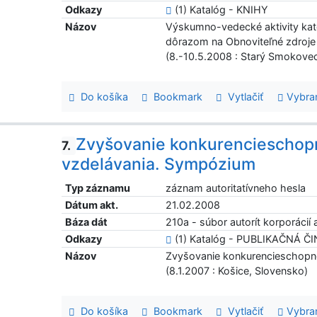
Odkazy
(1) Katalóg - KNIHY
Názov
Výskumno-vedecké aktivity kat
dôrazom na Obnoviteľné zdroje
(8.-10.5.2008 : Starý Smokove
Do košíka
Bookmark
Vytlačiť
Vybra
Zvyšovanie konkurencieschopn
7.
vzdelávania. Sympózium
Typ záznamu
záznam autoritatívneho hesla
Dátum akt.
21.02.2008
Báza dát
210a - súbor autorít korporácií a
Odkazy
(1) Katalóg - PUBLIKAČNÁ Č
Názov
Zvyšovanie konkurencieschopno
(8.1.2007 : Košice, Slovensko)
Do košíka
Bookmark
Vytlačiť
Vybra