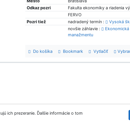
Mesto
Bratislava
Odkaz pozri
Fakulta ekonomiky a riadenia v
FERVO
Pozri tiež
nadradený termín :
Vysoká ško
novšie záhlavie :
Ekonomická u
manažmentu
Do košíka
Bookmark
Vytlačiť
Vybra
ujú ich prezeranie. Ďalšie informácie o tom
tupnosť
Súkromie
Modul OpenSearch
©1993-
venie cookies