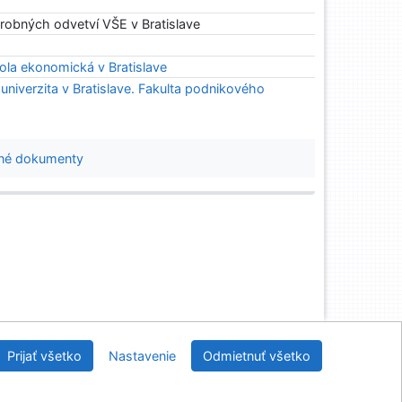
ýrobných odvetví VŠE v Bratislave
la ekonomická v Bratislave
niverzita v Bratislave. Fakulta podnikového
né dokumenty
Slovenská ekonomická knižnica EU v Bratislave
Prijať všetko
Nastavenie
Odmietnuť všetko
2026
IPAC
 v.4.8.63a
-
Cosmotron Slovakia, s.r.o.