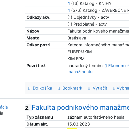
(13) Katalóg - KNIHY
(576) Katalóg - ZÁVEREČNÉ
Odkazy akv.
(1) Objednávky - actv
(1) Predplatné - actv
Názov
Fakulta podnikového manažme
Mesto
Bratislava
Odkaz pozri
Katedra informačného manažm
EUBFPMKIM
KIM FPM
Pozri tiež
nadradený termín :
Ekonomická
manažmentu
Do košíka
Bookmark
Vytlačiť
Vybra
Fakulta podnikového manažm
2.
ia
Typ záznamu
záznam autoritatívneho hesla
Dátum akt.
15.03.2023