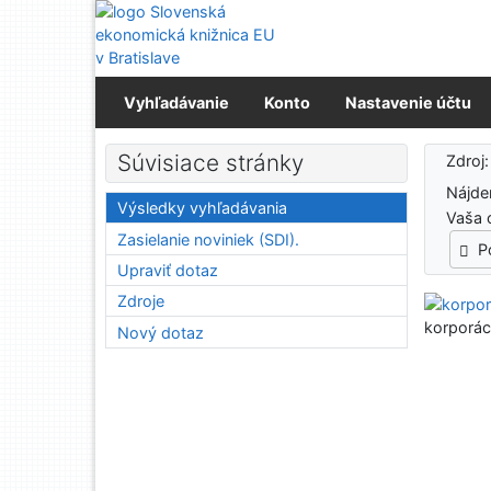
Prejsť na obsah
Prejsť na menu
Prehlásenie o webovej prístupnosti
Vyhľadávanie
Konto
Nastavenie účtu
Výs
Súvisiace stránky
Zdroj
Nájd
Výsledky vyhľadávania
Vaša 
Zasielanie noviniek (SDI).
P
Upraviť dotaz
Zdroje
korporác
Nový dotaz