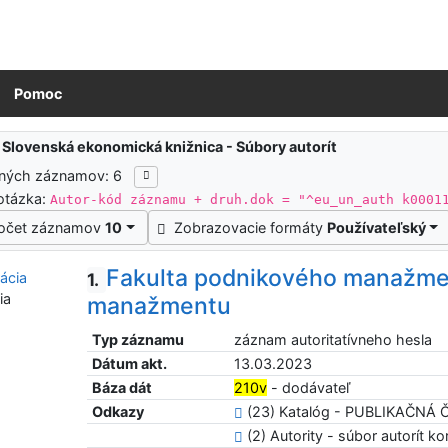
Pomoc
ledky vyhľadávania
:
Slovenská ekonomická knižnica - Súbory autorít
ených záznamov: 6
otázka:
Autor-kód záznamu + druh.dok = "^eu_un_auth k0001
očet záznamov
10
Zobrazovacie formáty
Používateľský
Fakulta podnikového manažme
1.
ia
manažmentu
Typ záznamu
záznam autoritatívneho hesla
Dátum akt.
13.03.2023
Báza dát
210v
- dodávateľ
Odkazy
(23) Katalóg - PUBLIKAČNÁ
(2) Autority - súbor autorít kor