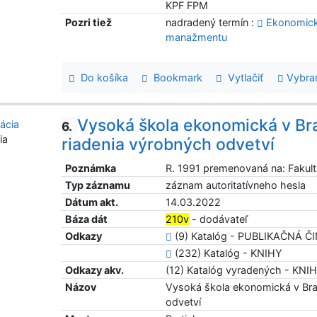
KPF FPM
Pozri tiež
nadradený termín :
Ekonomická
manažmentu
Do košíka
Bookmark
Vytlačiť
Vybra
Vysoká škola ekonomická v Bra
6.
ia
riadenia výrobných odvetví
Poznámka
R. 1991 premenovaná na: Faku
Typ záznamu
záznam autoritatívneho hesla
Dátum akt.
14.03.2022
Báza dát
210v
- dodávateľ
Odkazy
(9) Katalóg - PUBLIKAČNÁ 
(232) Katalóg - KNIHY
Odkazy akv.
(12) Katalóg vyradených - KNI
Názov
Vysoká škola ekonomická v Brat
odvetví