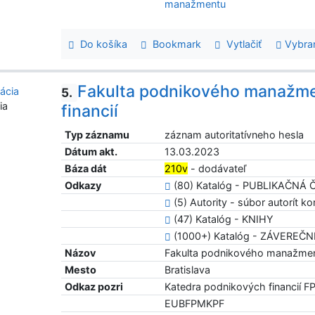
manažmentu
Do košíka
Bookmark
Vytlačiť
Vybra
Fakulta podnikového manažme
5.
ia
financií
Typ záznamu
záznam autoritatívneho hesla
Dátum akt.
13.03.2023
Báza dát
210v
- dodávateľ
Odkazy
(80) Katalóg - PUBLIKAČNÁ
(5) Autority - súbor autorít kor
(47) Katalóg - KNIHY
(1000+) Katalóg - ZÁVEREČ
Názov
Fakulta podnikového manažment
Mesto
Bratislava
Odkaz pozri
Katedra podnikových financií 
EUBFPMKPF