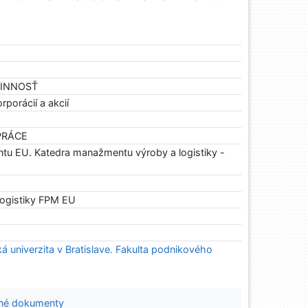
 ČINNOSŤ
rporácií a akcií
 PRÁCE
u EU. Katedra manažmentu výroby a logistiky -
ogistiky FPM EU
 univerzita v Bratislave. Fakulta podnikového
né dokumenty