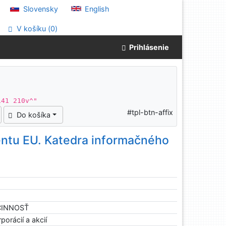
Slovensky
English
V košíku (
0
)
Prihlásenie
141 210v^"
#tpl-btn-affix
Do košíka
ntu EU. Katedra informačného
 ČINNOSŤ
porácií a akcií