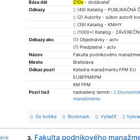
Báza dát
210v
- dodávateľ
Odkazy
(49) Katalóg - PUBLIKAČNÁ
(2) Autority - súbor autorít kor
(39) Katalóg - KNIHY
(1000+) Katalóg - ZÁVEREČ
Odkazy akv.
(1) Objednávky - actv
(1) Predplatné - actv
Názov
Fakulta podnikového manažme
Mesto
Bratislava
Odkaz pozri
Katedra manažmentu FPM EU
EUBFPMKPM
KM FPM
Pozri tiež
nadradený termín :
Ekonomická
manažmentu
Do košíka
Bookmark
Vytlačiť
Vybra
Fakulta podnikového manažm
3.