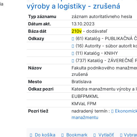
ia
výroby a logistiky - zrušená
Typ záznamu
záznam autoritatívneho hesla
Dátum akt.
13.10.2023
Báza dát
210v
- dodávateľ
Odkazy
(61) Katalóg - PUBLIKAČNÁ
(16) Autority - súbor autorít ko
(11) Katalóg - KNIHY
(737) Katalóg - ZÁVEREČNÉ
Názov
Fakulta podnikového manažment
zrušená
Mesto
Bratislava
Odkaz pozri
Katedra manažmentu výroby a l
EUBFPMKML
KMVaL FPM
Pozri tiež
nadradený termín :
Ekonomická
manažmentu
Do košíka
Bookmark
Vytlačiť
Vybra