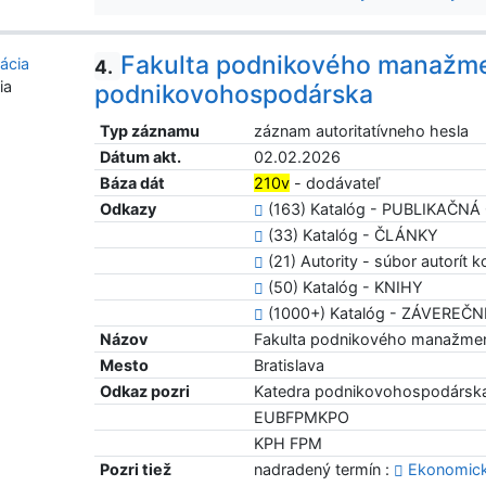
Fakulta podnikového manažme
4.
ia
podnikovohospodárska
Typ záznamu
záznam autoritatívneho hesla
Dátum akt.
02.02.2026
Báza dát
210v
- dodávateľ
Odkazy
(163) Katalóg - PUBLIKAČN
(33) Katalóg - ČLÁNKY
(21) Autority - súbor autorít ko
(50) Katalóg - KNIHY
(1000+) Katalóg - ZÁVEREČ
Názov
Fakulta podnikového manažme
Mesto
Bratislava
Odkaz pozri
Katedra podnikovohospodársk
EUBFPMKPO
KPH FPM
Pozri tiež
nadradený termín :
Ekonomická