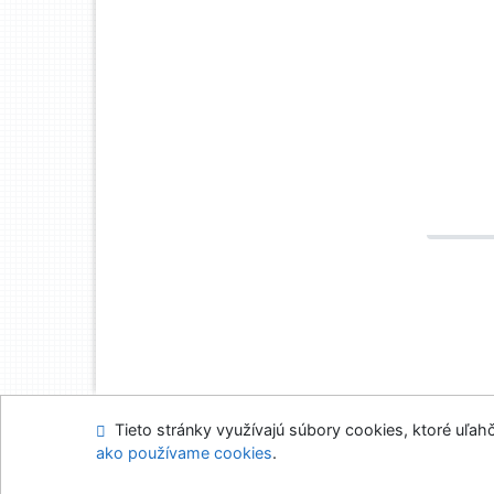
Tieto stránky využívajú súbory cookies, ktoré uľahč
Mapa stránok
Prís
ako používame cookies
.
Napíšte nám
Nasta