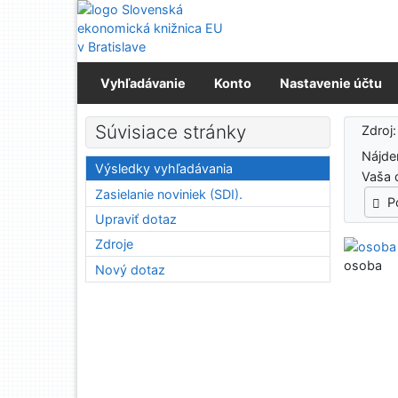
Prejsť na obsah
Prejsť na menu
Prehlásenie o webovej prístupnosti
Vyhľadávanie
Konto
Nastavenie účtu
Výs
Súvisiace stránky
Zdroj
Nájd
Výsledky vyhľadávania
Vaša 
Zasielanie noviniek (SDI).
P
Upraviť dotaz
Zdroje
osoba
Nový dotaz