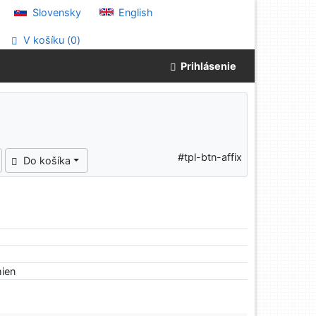
Slovensky
English
V košíku (
0
)
Prihlásenie
#tpl-btn-affix
Do košíka
mien