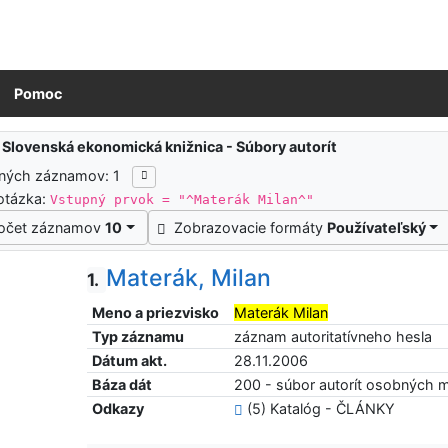
Pomoc
ledky vyhľadávania
:
Slovenská ekonomická knižnica - Súbory autorít
ených záznamov: 1
otázka:
Vstupný prvok = "^Materák Milan^"
očet záznamov
10
Zobrazovacie formáty
Používateľský
Materák, Milan
1.
Meno a priezvisko
Materák Milan
Typ záznamu
záznam autoritatívneho hesla
Dátum akt.
28.11.2006
Báza dát
200 - súbor autorít osobných 
Odkazy
(5) Katalóg - ČLÁNKY