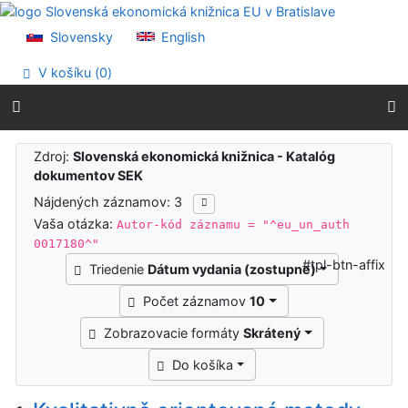
Prejsť na obsah
Prejsť na menu
Slovensky
English
Prehlásenie o webovej prístupnosti
V košíku (
0
)
Výsledky vyhľadávania
Zdroj:
Slovenská ekonomická knižnica - Katalóg
dokumentov SEK
Nájdených záznamov: 3
Vaša otázka:
Autor-kód záznamu = "^eu_un_auth
0017180^"
#tpl-btn-affix
Triedenie
Dátum vydania (zostupne)
Počet záznamov
10
Zobrazovacie formáty
Skrátený
Do košíka