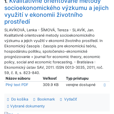
Kvalitativně orientované metody
1.
socioekonomického výzkumu a jejich
využití v ekonomii životního
prostředí
SLAVÍKOVÁ, Lenka - ŠÍMOVÁ, Tereza - SLAVÍK, Jan.
Kvalitativně orientované metody socioekonomického
výzkumu a jejich využití v ekonomii životního prostředí. In
Ekonomický časopis : časopis pre ekonomickú teóriu,
hospodársku politiku, spoločensko-ekonomické
prognózovanie = journal for economic theory, economic
policy, social and economic forecasting. - Bratislava :
Ekonomický ústav SAV, 2011. ISSN 0013-3035, 2011, roč.
59, č. 8, s. 823-840.
Názov súboru
Veľkosť
Typ prístupu
Plný text PDF
309.9 KB
verejne dostupné
Do košíka
Bookmark
Vytlačiť
Vybrané dokumenty