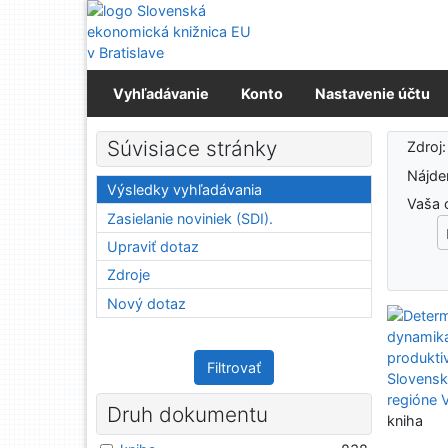
Prejsť na obsah
Prejsť na menu
Prehlásenie o webovej prístupnosti
Vyhľadávanie
Konto
Nastavenie účtu
Výs
Súvisiace stránky
Zdroj
Nájd
Výsledky vyhľadávania
Vaša 
Zasielanie noviniek (SDI).
Upraviť dotaz
Zdroje
Nový dotaz
Filtrovať
Druh dokumentu
kniha