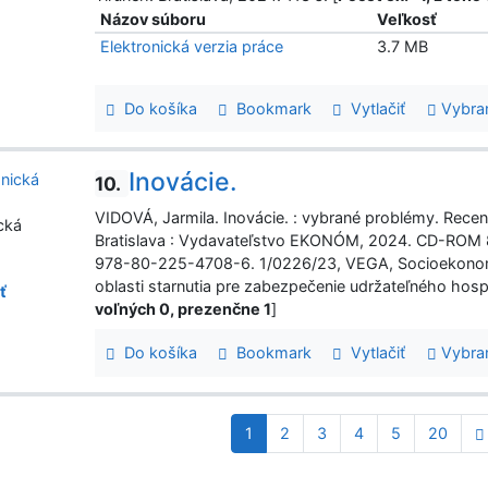
Názov súboru
Veľkosť
Elektronická verzia práce
3.7 MB
Do košíka
Bookmark
Vytlačiť
Vybra
Inovácie.
10.
VIDOVÁ, Jarmila. Inovácie. : vybrané problémy. Recenze
cká
Bratislava : Vydavateľstvo EKONÓM, 2024. CD-ROM 8
978-80-225-4708-6. 1/0226/23, VEGA, Socioekonomic
oblasti starnutia pre zabezpečenie udržateľného hosp
ť
voľných 0, prezenčne 1
]
Do košíka
Bookmark
Vytlačiť
Vybra
1
2
3
4
5
20