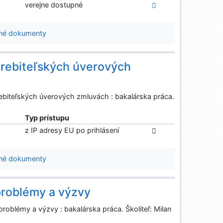
verejne dostupné
né dokumenty
trebiteľských úverových
ebiteľských úverových zmluvách : bakalárska práca.
Typ prístupu
z IP adresy EU po prihlásení
né dokumenty
problémy a výzvy
oblémy a výzvy : bakalárska práca. Školiteľ: Milan