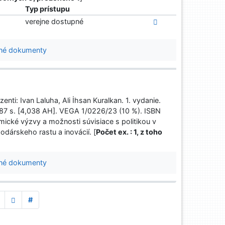
Typ prístupu
verejne dostupné
né dokumenty
nti: Ivan Laluha, Ali İhsan Kuralkan. 1. vydanie.
7 s. [4,038 AH]. VEGA 1/0226/23 (10 %). ISBN
ké výzvy a možnosti súvisiace s politikou v
odárskeho rastu a inovácií. [
Počet ex. : 1, z toho
né dokumenty
#