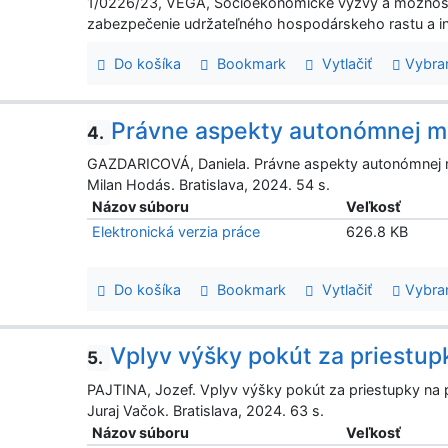
1/0226/23, VEGA, Socioekonomické výzvy a možnosti sú
zabezpečenie udržateľného hospodárskeho rastu a in
Do košíka
Bookmark
Vytlačiť
Vybra
Právne aspekty autonómnej mob
4.
GAZDARICOVÁ, Daniela. Právne aspekty autonómnej mobi
Milan Hodás. Bratislava, 2024. 54 s.
Názov súboru
Veľkosť
Elektronická verzia práce
626.8 KB
Do košíka
Bookmark
Vytlačiť
Vybra
Vplyv výšky pokút za priestup
5.
PAJTINA, Jozef. Vplyv výšky pokút za priestupky na p
Juraj Vačok. Bratislava, 2024. 63 s.
Názov súboru
Veľkosť