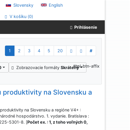
Slovensky
English
V košíku (
0
)
Prihlásenie
1
2
3
4
5
20
#
#tpl-btn-affix
0
Zobrazovacie formáty
Skrátený
 produktivity na Slovensku a
roduktivity na Slovensku a regióne V4+ :
národné hospodárstvo. 1. vydanie. Bratislava :
225-5301-8. [
Počet ex. : 1, z toho voľných 0,