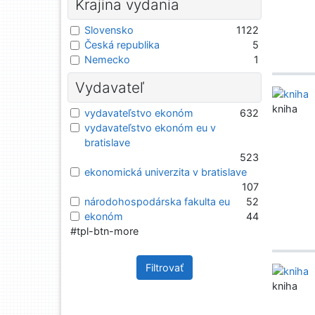
Krajina vydania
Slovensko
1122
Česká republika
5
Nemecko
1
Vydavateľ
kniha
vydavateľstvo ekonóm
632
vydavateľstvo ekonóm eu v
bratislave
523
ekonomická univerzita v bratislave
107
národohospodárska fakulta eu
52
ekonóm
44
#tpl-btn-more
Filtrovať
kniha