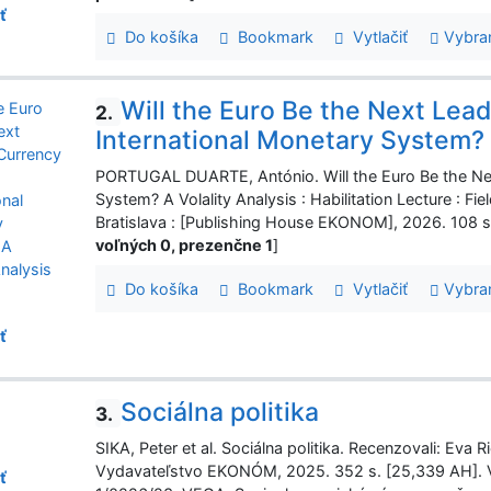
ť
Do košíka
Bookmark
Vytlačiť
Vybra
Will the Euro Be the Next Lea
2.
International Monetary System? A
PORTUGAL DUARTE, António. Will the Euro Be the Nex
System? A Volality Analysis : Habilitation Lecture : Fie
Bratislava : [Publishing House EKONOM], 2026. 108
voľných 0, prezenčne 1
]
Do košíka
Bookmark
Vytlačiť
Vybra
ť
Sociálna politika
3.
SIKA, Peter et al. Sociálna politika. Recenzovali: Eva R
Vydavateľstvo EKONÓM, 2025. 352 s. [25,339 AH].
ť