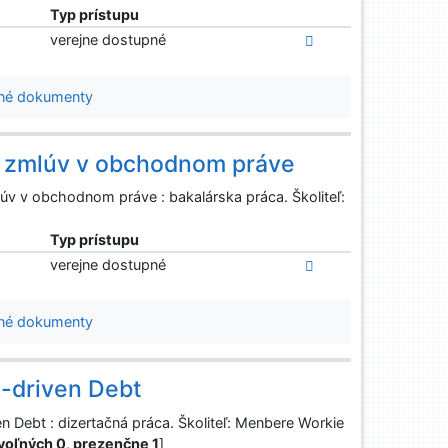
Typ prístupu
verejne dostupné
né dokumenty
a zmlúv v obchodnom práve
 v obchodnom práve : bakalárska práca. Školiteľ:
Typ prístupu
verejne dostupné
né dokumenty
-driven Debt
Debt : dizertačná práca. Školiteľ: Menbere Workie
o voľných 0, prezenčne 1
]