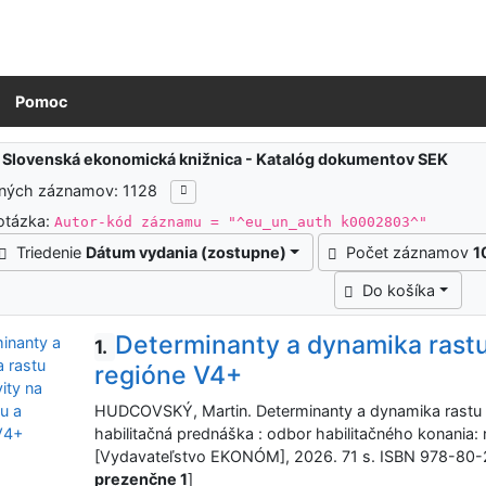
Pomoc
ledky vyhľadávania
:
Slovenská ekonomická knižnica - Katalóg dokumentov SEK
ených záznamov: 1128
otázka:
Autor-kód záznamu = "^eu_un_auth k0002803^"
Triedenie
Dátum vydania (zostupne)
Počet záznamov
1
Do košíka
Determinanty a dynamika rastu
1.
regióne V4+
HUDCOVSKÝ, Martin. Determinanty a dynamika rastu p
habilitačná prednáška : odbor habilitačného konania: 
[Vydavateľstvo EKONÓM], 2026. 71 s. ISBN 978-80-
prezenčne 1
]