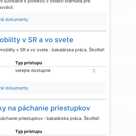
visiace s politikou v oblasti starnutia pre
ovácií.
né dokumenty
ility v SR a vo svete
lity v SR a vo svete : bakalárska práca. Školiteľ:
Typ prístupu
verejne dostupné
né dokumenty
ky na páchanie priestupkov
áchanie priestupkov : bakalárska práca. Školiteľ:
Typ prístupu