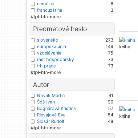
nemčina
6
francúzština
3
#tpl-btn-more
Predmetové heslo
slovensko
273
európska únia
149
kniha
vzdelávanie
75
rast hospodársky
73
trh práce
73
#tpl-btn-more
Autor
Novák Martin
91
Šóš Ivan
90
Bognárová Kristína
57
Rievajová Eva
54
kniha
Šlosár Rudolf
48
#tpl-btn-more