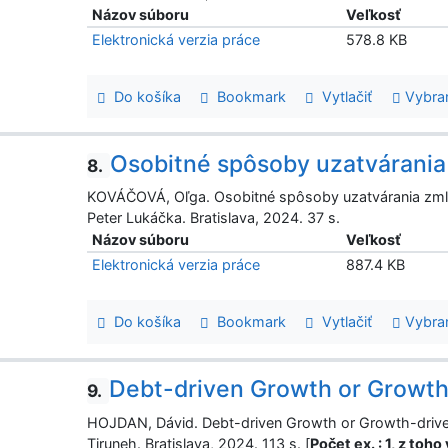
Názov súboru
Veľkosť
Elektronická verzia práce
578.8 KB
Do košíka
Bookmark
Vytlačiť
Vybra
Osobitné spôsoby uzatvárani
8.
KOVÁČOVÁ, Oľga. Osobitné spôsoby uzatvárania zmlúv
Peter Lukáčka. Bratislava, 2024. 37 s.
Názov súboru
Veľkosť
Elektronická verzia práce
887.4 KB
Do košíka
Bookmark
Vytlačiť
Vybra
Debt-driven Growth or Growth
9.
HOJDAN, Dávid. Debt-driven Growth or Growth-driven 
Tiruneh. Bratislava, 2024. 113 s. [
Počet ex. : 1, z toh