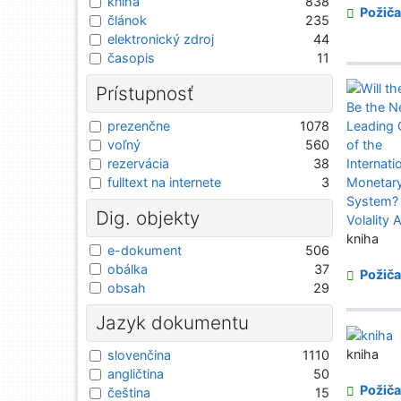
kniha
838
Požiča
článok
235
elektronický zdroj
44
časopis
11
Prístupnosť
prezenčne
1078
voľný
560
rezervácia
38
fulltext na internete
3
Dig. objekty
kniha
e-dokument
506
obálka
37
Požiča
obsah
29
Jazyk dokumentu
kniha
slovenčina
1110
angličtina
50
Požiča
čeština
15