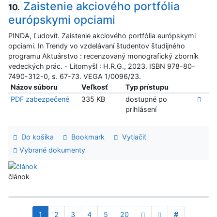
Zaistenie akciového portfólia
10.
európskymi opciami
PINDA, Ľudovít. Zaistenie akciového portfólia európskymi
opciami. In Trendy vo vzdelávaní študentov študijného
programu Aktuárstvo : recenzovaný monografický zborník
vedeckých prác. - Litomyšl : H.R.G., 2023. ISBN 978-80-
7490-312-0, s. 67-73. VEGA 1/0096/23.
Názov súboru
Veľkosť
Typ prístupu
PDF zabezpečené
335 KB
dostupné po
prihlásení
Do košíka
Bookmark
Vytlačiť
Vybrané dokumenty
článok
1
2
3
4
5
20
#