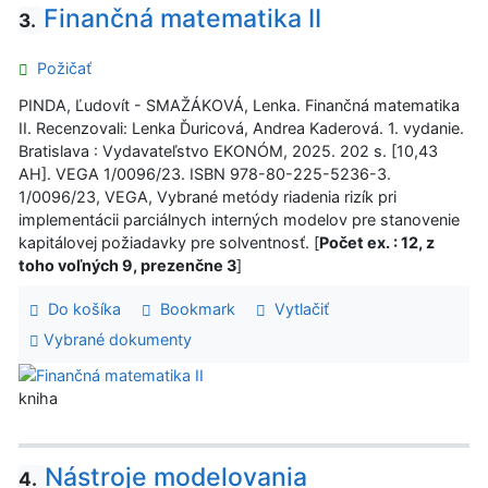
Finančná matematika II
3.
Požičať
PINDA, Ľudovít - SMAŽÁKOVÁ, Lenka. Finančná matematika
II. Recenzovali: Lenka Ďuricová, Andrea Kaderová. 1. vydanie.
Bratislava : Vydavateľstvo EKONÓM, 2025. 202 s. [10,43
AH]. VEGA 1/0096/23. ISBN 978-80-225-5236-3.
1/0096/23, VEGA, Vybrané metódy riadenia rizík pri
implementácii parciálnych interných modelov pre stanovenie
kapitálovej požiadavky pre solventnosť. [
Počet ex. : 12, z
toho voľných 9, prezenčne 3
]
Do košíka
Bookmark
Vytlačiť
Vybrané dokumenty
kniha
Nástroje modelovania
4.