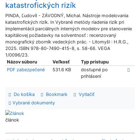
katastrofických rizík
PINDA, Ľudovít - ZÁVODNÝ, Michal. Nástroje modelovania
katastrofických rizík. In Vybrané metódy riadenia rizík pri
implementácii parciálnych interných modelov pre stanovenie
kapitálovej požiadavky na solventnosť : recenzovaný
monografický zborník vedeckých prác. - Litomyšl : H.R.G.,
2025. ISBN 978-80-7490-415-8, s. 58-66. VEGA
1/0096/23.
Názov súboru
Veľkosť
Typ prístupu
PDF zabezpečené
531.6 KB
dostupné po
prihlásení
Do košíka
Bookmark
Vytlačiť
Vybrané dokumenty
článok