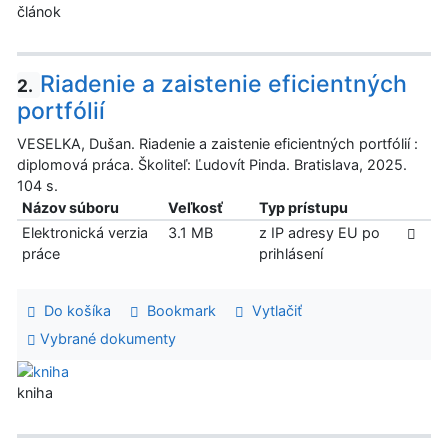
článok
Riadenie a zaistenie eficientných
2.
portfólií
VESELKA, Dušan. Riadenie a zaistenie eficientných portfólií :
diplomová práca. Školiteľ: Ľudovít Pinda. Bratislava, 2025.
104 s.
Názov súboru
Veľkosť
Typ prístupu
Elektronická verzia
3.1 MB
z IP adresy EU po
práce
prihlásení
Do košíka
Bookmark
Vytlačiť
Vybrané dokumenty
kniha