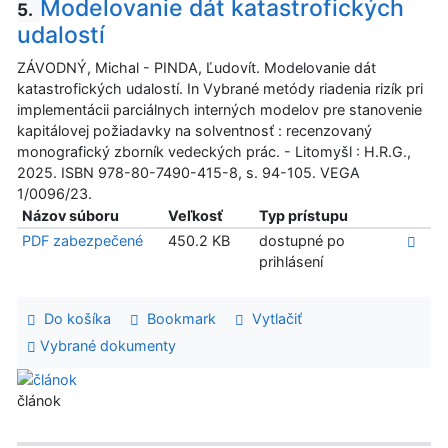
Modelovanie dát katastrofických
5.
udalostí
ZÁVODNÝ, Michal - PINDA, Ľudovít. Modelovanie dát
katastrofických udalostí. In Vybrané metódy riadenia rizík pri
implementácii parciálnych interných modelov pre stanovenie
kapitálovej požiadavky na solventnosť : recenzovaný
monografický zborník vedeckých prác. - Litomyšl : H.R.G.,
2025. ISBN 978-80-7490-415-8, s. 94-105. VEGA
1/0096/23.
Názov súboru
Veľkosť
Typ prístupu
PDF zabezpečené
450.2 KB
dostupné po
prihlásení
Do košíka
Bookmark
Vytlačiť
Vybrané dokumenty
článok