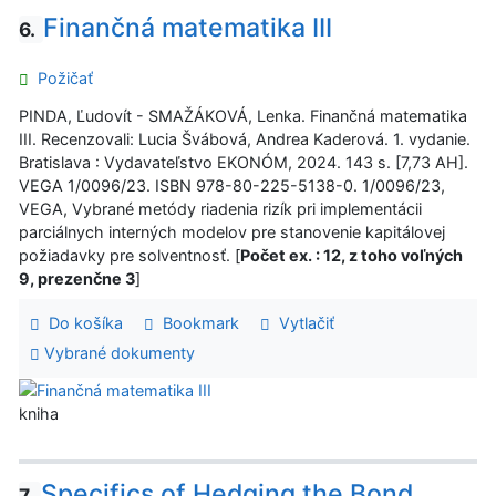
Finančná matematika III
6.
Požičať
PINDA, Ľudovít - SMAŽÁKOVÁ, Lenka. Finančná matematika
III. Recenzovali: Lucia Švábová, Andrea Kaderová. 1. vydanie.
Bratislava : Vydavateľstvo EKONÓM, 2024. 143 s. [7,73 AH].
VEGA 1/0096/23. ISBN 978-80-225-5138-0. 1/0096/23,
VEGA, Vybrané metódy riadenia rizík pri implementácii
parciálnych interných modelov pre stanovenie kapitálovej
požiadavky pre solventnosť. [
Počet ex. : 12, z toho voľných
9, prezenčne 3
]
Do košíka
Bookmark
Vytlačiť
Vybrané dokumenty
kniha
Specifics of Hedging the Bond
7.