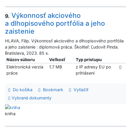
Výkonnosť akciového
9.
a dlhopisového portfólia a jeho
zaistenie
HLAVA, Filip. Výkonnosť akciového a dlhopisového portfólia
a jeho zaistenie : diplomová práca. Školiteľ: Ľudovít Pinda.
Bratislava, 2023. 85 s.
Názov súboru
Veľkosť
Typ prístupu
Elektronická verzia
1.7 MB
z IP adresy EU po
práce
prihlásení
Do košíka
Bookmark
Vytlačiť
Vybrané dokumenty
kniha