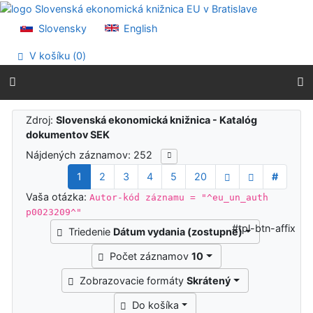
Prejsť na obsah
Prejsť na menu
Slovensky
English
Prehlásenie o webovej prístupnosti
V košíku (
0
)
Výsledky vyhľadávania
Zdroj:
Slovenská ekonomická knižnica - Katalóg
dokumentov SEK
Nájdených záznamov: 252
1
2
3
4
5
20
#
Vaša otázka:
Autor-kód záznamu = "^eu_un_auth
p0023209^"
#tpl-btn-affix
Triedenie
Dátum vydania (zostupne)
Počet záznamov
10
Zobrazovacie formáty
Skrátený
Do košíka