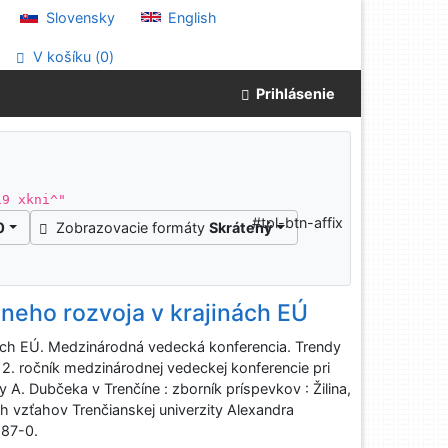
Slovensky
English
V košíku (
0
)
Prihlásenie
19 xkni^"
#tpl-btn-affix
0
Zobrazovacie formáty
Skrátený
neho rozvoja v krajinách EÚ
ách EÚ. Medzinárodná vedecká konferencia. Trendy
2. ročník medzinárodnej vedeckej konferencie pri
ty A. Dubčeka v Trenčíne : zborník príspevkov : Žilina,
h vzťahov Trenčianskej univerzity Alexandra
187-0.