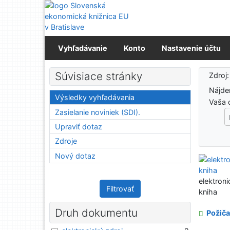
Prejsť na obsah
Prejsť na menu
Prehlásenie o webovej prístupnosti
Vyhľadávanie
Konto
Nastavenie účtu
Výs
Súvisiace stránky
Zdroj
Nájd
Výsledky vyhľadávania
Vaša 
Zasielanie noviniek (SDI).
Upraviť dotaz
Zdroje
Nový dotaz
elektroni
Filtrovať
kniha
Druh dokumentu
Požiča