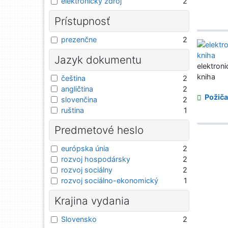
elektronický zdroj
2
Prístupnosť
prezenčne
2
Jazyk dokumentu
elektroni
kniha
čeština
2
angličtina
2
Požiča
slovenčina
2
ruština
1
Predmetové heslo
európska únia
2
rozvoj hospodársky
2
rozvoj sociálny
2
rozvoj sociálno-ekonomický
1
Krajina vydania
Slovensko
2