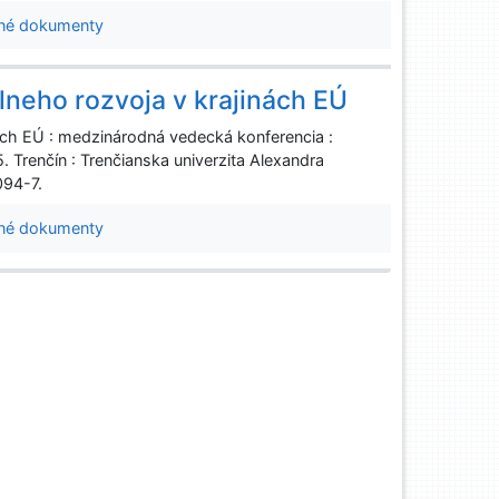
né dokumenty
neho rozvoja v krajinách EÚ
ách EÚ : medzinárodná vedecká konferencia :
 Trenčín : Trenčianska univerzita Alexandra
094-7.
né dokumenty