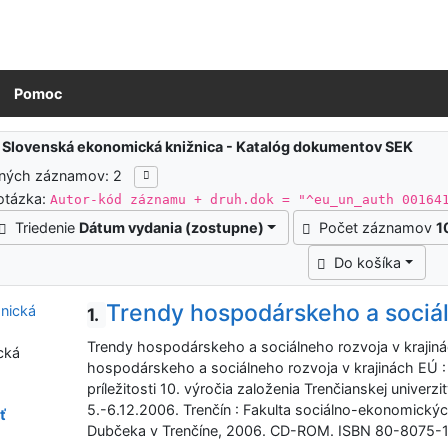
Pomoc
ledky vyhľadávania
:
Slovenská ekonomická knižnica - Katalóg dokumentov SEK
ených záznamov: 2
otázka:
Autor-kód záznamu + druh.dok = "^eu_un_auth 00164
Triedenie
Dátum vydania (zostupne)
Počet záznamov
1
Do košíka
Trendy hospodárskeho a sociál
1.
Trendy hospodárskeho a sociálneho rozvoja v krajin
cká
hospodárskeho a sociálneho rozvoja v krajinách EÚ : 
príležitosti 10. výročia založenia Trenčianskej univerzi
5.-6.12.2006. Trenčín : Fakulta sociálno-ekonomickýc
ť
Dubčeka v Trenčíne, 2006. CD-ROM. ISBN 80-8075-