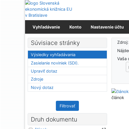
Prejsť na obsah
Prejsť na menu
Prehlásenie o webovej prístupnosti
Vyhľadávanie
Konto
Nastavenie účtu
Výs
Súvisiace stránky
Zdroj
Nájd
Výsledky vyhľadávania
Vaša 
Zasielanie noviniek (SDI).
Upraviť dotaz
Zdroje
Nový dotaz
článok
Filtrovať
Druh dokumentu