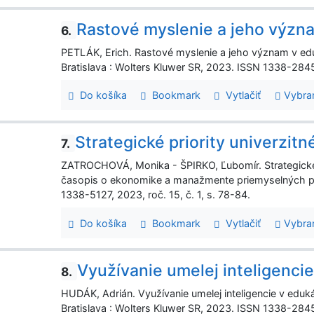
Rastové myslenie a jeho význa
6.
PETLÁK, Erich. Rastové myslenie a jeho význam v eduk
Bratislava : Wolters Kluwer SR, 2023. ISSN 1338-2845,
Do košíka
Bookmark
Vytlačiť
Vybra
Strategické priority univerzit
7.
ZATROCHOVÁ, Monika - ŠPIRKO, Ľubomír. Strategické 
časopis o ekonomike a manažmente priemyselných p
1338-5127, 2023, roč. 15, č. 1, s. 78-84.
Do košíka
Bookmark
Vytlačiť
Vybra
Využívanie umelej inteligencie
8.
HUDÁK, Adrián. Využívanie umelej inteligencie v eduká
Bratislava : Wolters Kluwer SR, 2023. ISSN 1338-2845, 