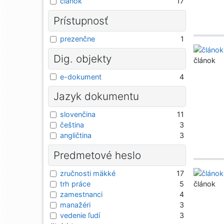
článok
17
Prístupnosť
prezenčne
1
Dig. objekty
článok
e-dokument
4
Jazyk dokumentu
slovenčina
11
čeština
3
angličtina
3
Predmetové heslo
zručnosti mäkké
17
trh práce
5
článok
zamestnanci
4
manažéri
3
vedenie ľudí
3