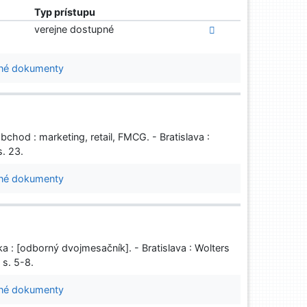
Typ prístupu
verejne dostupné
né dokumenty
chod : marketing, retail, FMCG. - Bratislava :
. 23.
né dokumenty
ka : [odborný dvojmesačník]. - Bratislava : Wolters
 s. 5-8.
né dokumenty