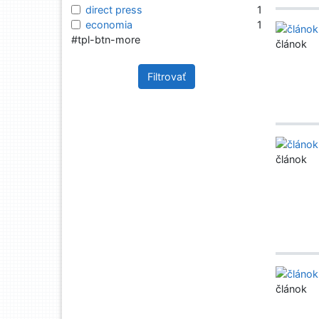
direct press
1
economia
1
#tpl-btn-more
článok
Filtrovať
článok
článok