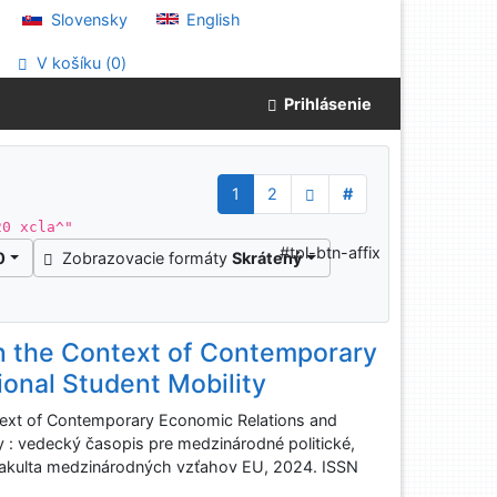
Slovensky
English
V košíku (
0
)
Prihlásenie
1
2
#
20 xcla^"
#tpl-btn-affix
0
Zobrazovacie formáty
Skrátený
in the Context of Contemporary
ional Student Mobility
ntext of Contemporary Economic Relations and
hy : vedecký časopis pre medzinárodné politické,
: Fakulta medzinárodných vzťahov EU, 2024. ISSN