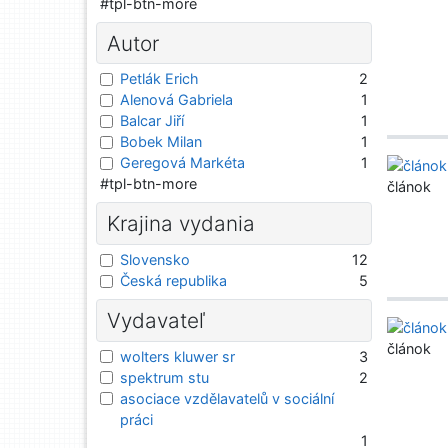
#tpl-btn-more
Autor
Petlák Erich
2
Alenová Gabriela
1
Balcar Jiří
1
Bobek Milan
1
Geregová Markéta
1
#tpl-btn-more
článok
Krajina vydania
Slovensko
12
Česká republika
5
Vydavateľ
článok
wolters kluwer sr
3
spektrum stu
2
asociace vzdělavatelů v sociální
práci
1