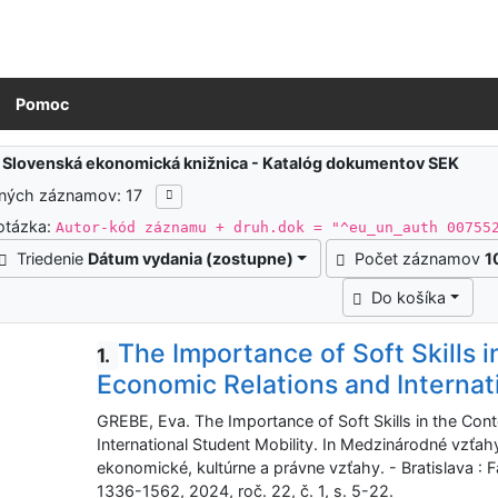
Pomoc
ledky vyhľadávania
:
Slovenská ekonomická knižnica - Katalóg dokumentov SEK
ených záznamov: 17
otázka:
Autor-kód záznamu + druh.dok = "^eu_un_auth 00755
Triedenie
Dátum vydania (zostupne)
Počet záznamov
1
Do košíka
The Importance of Soft Skills 
1.
Economic Relations and Internat
GREBE, Eva. The Importance of Soft Skills in the Co
International Student Mobility. In Medzinárodné vzťa
ekonomické, kultúrne a právne vzťahy. - Bratislava 
1336-1562, 2024, roč. 22, č. 1, s. 5-22.