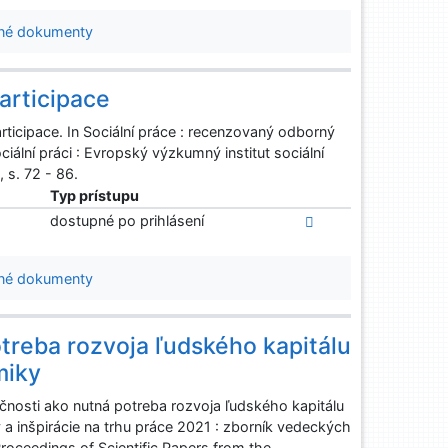
né dokumenty
articipace
icipace. In Sociální práce : recenzovaný odborný
ciální práci : Evropský výzkumný institut sociální
 s. 72 - 86.
Typ prístupu
dostupné po prihlásení
né dokumenty
treba rozvoja ľudského kapitálu
miky
sti ako nutná potreba rozvoja ľudského kapitálu
 a inšpirácie na trhu práce 2021 : zborník vedeckých
roceedings of Scientific Papers from the