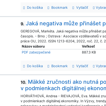
Do košíka
Bookmark
Vytlačiť
Vybra
Jaká negativa může přinášet p
9.
GEREGOVÁ, Markéta. Jaká negativa může přinášet part
časopis. - Brno ; Ostrava : Asociace vzdělavatelů v so
práce OU, 2022. ISSN 1213-6204, 2022, roč. 22, č. 2,
Názov súboru
Veľkosť
PDF zabezpečené
887.3 KB
Do košíka
Bookmark
Vytlačiť
Vybra
Mäkké zručnosti ako nutná po
10.
v podmienkach digitálnej ekono
HORVÁTHOVÁ, Andrea - RIEVAJOVÁ, Eva. Mäkké zručno
v podmienkach digitálnej ekonomiky. In Výzvy, trendy
príspevkov z medzinárodnej vedeckej konferencie = P