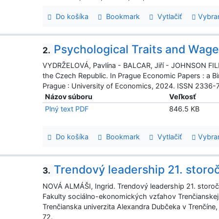
Do košíka
Bookmark
Vytlačiť
Vybra
Psychological Traits and Wage
2.
VYDRŽELOVÁ, Pavlína - BALCAR, Jiří - JOHNSON FILI
the Czech Republic. In Prague Economic Papers : a B
Prague : University of Economics, 2024. ISSN 2336-73
Názov súboru
Veľkosť
Plný text PDF
846.5 KB
Do košíka
Bookmark
Vytlačiť
Vybra
Trendový leadership 21. storoč
3.
NOVÁ ALMÁŠI, Ingrid. Trendový leadership 21. storoč
Fakulty sociálno-ekonomických vzťahov Trenčianskej u
Trenčianska univerzita Alexandra Dubčeka v Trenčíne,
72.