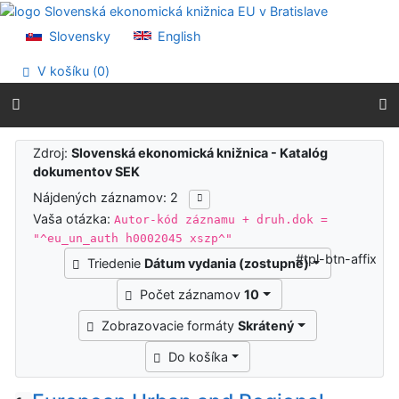
Prejsť na obsah
Prejsť na menu
Slovensky
English
Prehlásenie o webovej prístupnosti
V košíku (
0
)
Výsledky vyhľadávania
Zdroj:
Slovenská ekonomická knižnica - Katalóg
dokumentov SEK
Nájdených záznamov: 2
Vaša otázka:
Autor-kód záznamu + druh.dok =
"^eu_un_auth h0002045 xszp^"
#tpl-btn-affix
Triedenie
Dátum vydania (zostupne)
Počet záznamov
10
Zobrazovacie formáty
Skrátený
Do košíka