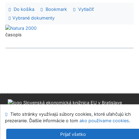
Do košíka
Bookmark
Vytlačiť
Vybrané dokumenty
časopis
Mapa stránok
Prístupnosť
Súkromie
Tieto stránky využívajú súbory cookies, ktoré uľahčujú ich
Modul OpenSearch
Napíšte nám
Nastavenie cookies
prezeranie. Ďalšie informácie o tom
ako používame cookies
.
Slovenská ekonomická knižnica EU v Bratislave
Prijať všetko