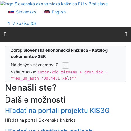
Prejsť na obsah
Prejsť na menu
Slovensky
English
Prehlásenie o webovej prístupnosti
V košíku (
0
)
Výsledky vyhľadávania
Zdroj:
Slovenská ekonomická knižnica - Katalóg
dokumentov SEK
Nájdených záznamov: 0
Vaša otázka:
Autor-kód záznamu + druh.dok =
"^eu_un_auth h0004451 xelz^"
Nenašli ste?
Ďalšie možnosti
Hľadať na portáli projektu KIS3G
Hľadať na portáli Slovenská knižnica