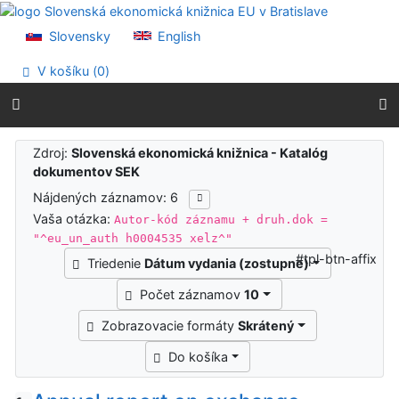
Prejsť na obsah
Prejsť na menu
Slovensky
English
Prehlásenie o webovej prístupnosti
V košíku (
0
)
Výsledky vyhľadávania
Zdroj:
Slovenská ekonomická knižnica - Katalóg
dokumentov SEK
Nájdených záznamov: 6
Vaša otázka:
Autor-kód záznamu + druh.dok =
"^eu_un_auth h0004535 xelz^"
#tpl-btn-affix
Triedenie
Dátum vydania (zostupne)
Počet záznamov
10
Zobrazovacie formáty
Skrátený
Do košíka